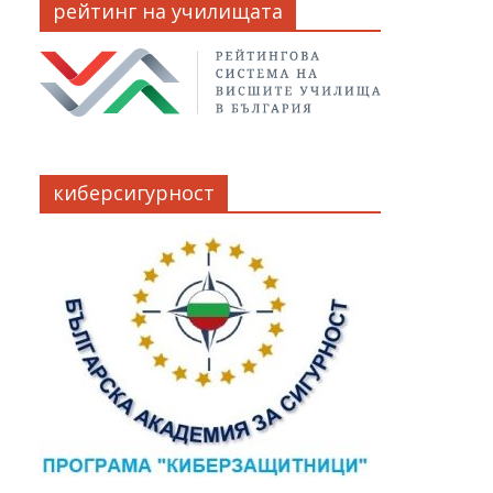
рейтинг на училищата
киберсигурност