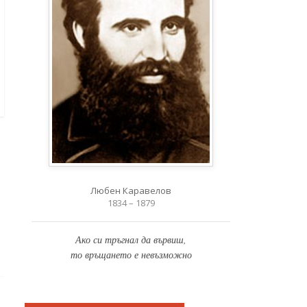
Любен Каравелов
1834 – 1879
Ако си тръгнал да вървиш,
то връщането е невъзможно