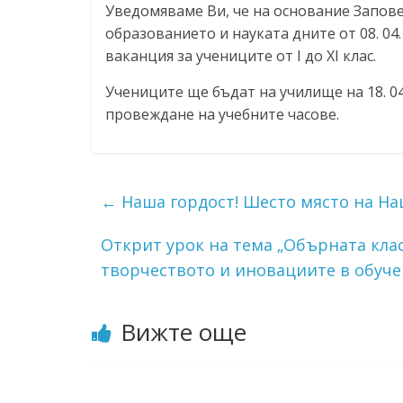
Уведомяваме Ви, че на основание Заповед
ресурси (ЦРЧР)
образованието и науката дните от 08. 04. 2
ваканция за учениците от I до XI клас.
Учениците ще бъдат на училище на 18. 04
провеждане на учебните часове.
←
Наша гордост! Шесто място на Н
Открит урок на тема „Обърната клас
творчеството и иновациите в обуч
Вижте още