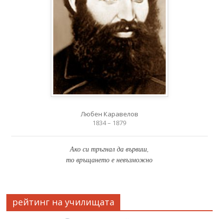
Любен Каравелов
1834 – 1879
Ако си тръгнал да вървиш,
то връщането е невъзможно
рейтинг на училищата