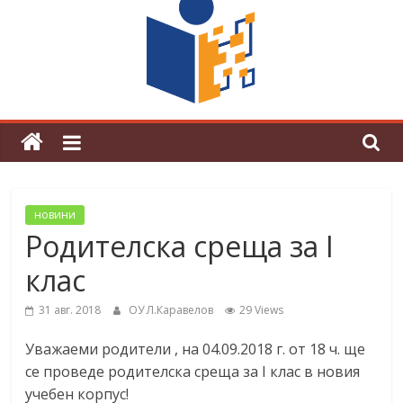
поредна награда от конкурс на
център за развитие на човешките
ресурси (ЦРЧР)
новини
Родителска среща за I
клас
31 авг. 2018
ОУ Л.Каравелов
29 Views
Уважаеми родители , на 04.09.2018 г. от 18 ч. ще
се проведе родителска среща за I клас в новия
учебен корпус!