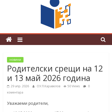
граници“
Магията на Андерсен оживя в ОУ
„Любен Каравелов“
новини
Родителски срещи на 12
и 13 май 2026 година
29 апр. 2026
ОУ Л.Каравелов
50 Views
0
коментара
Уважаеми родители,