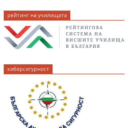
рейтинг на училищата
киберсигурност