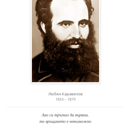
Любен Каравелов
1834 – 1879
Ако си тръгнал да вървиш,
то връщането е невъзможно