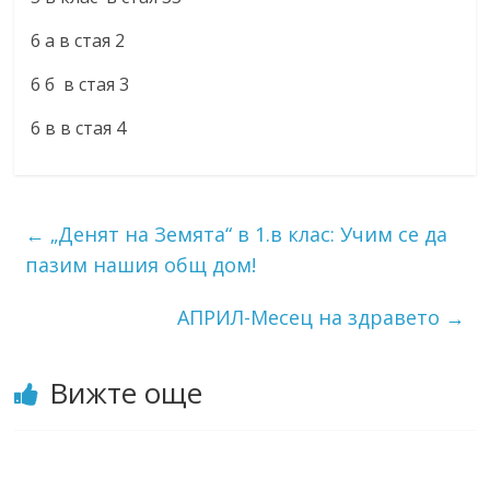
6 а в стая 2
6 б в стая 3
6 в в стая 4
←
„Денят на Земята“ в 1.в клас: Учим се да
пазим нашия общ дом!
АПРИЛ-Месец на здравето
→
Вижте още