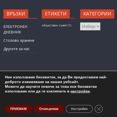
ВРЪЗКИ
ЕТИКЕТИ
КАТЕГОРИИ
КАТЕГОРИИ
обществен съвет
(1)
ЕЛЕКТРОНЕН
ДНЕВНИК
Столово хранене
Другите за нас
Ние използваме бисквитки, за да Ви предоставим най-
доброто изживяване на нашия уебсайт.
Можете да научите повече за това кои бисквитки
Карта на сайта
Административен достъп
използваме или да ги изключите в
настройки
.
Copyright © 2026
ОУ "Любен Каравелов" гр. Бургас
. All rights
reserved.
Close GDP
ПРИЕМАМ
Отхвърляне
Настройки