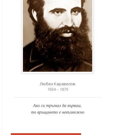
Любен Каравелов
1834 – 1879
Ако си тръгнал да вървиш,
то връщането е невъзможно