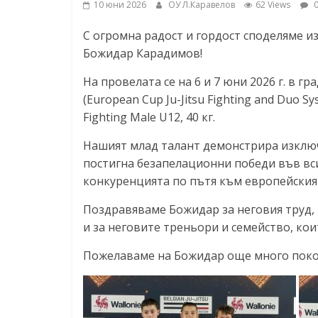
10 юни 2026
ОУ Л.Каравелов
62 Views
0
ресурси (ЦРЧР)
С огромна радост и гордост споделяме 
Божидар Карадимов!
На провелата се на 6 и 7 юни 2026 г. в г
(European Cup Ju-Jitsu Fighting and Duo
Fighting Male U12, 40 кг.
Нашият млад талант демонстрира изключи
постигна безапелационни победи във вси
конкуренцията по пътя към европейския
Поздравяваме Божидар за неговия труд,
и за неговите треньори и семейство, кои
Пожелаваме на Божидар още много поко