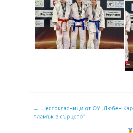
←
Шестокласници от ОУ „Любен Кара
пламък в сърцето“