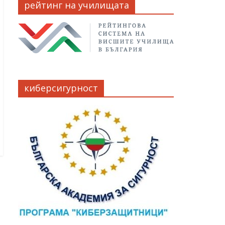
рейтинг на училищата
киберсигурност