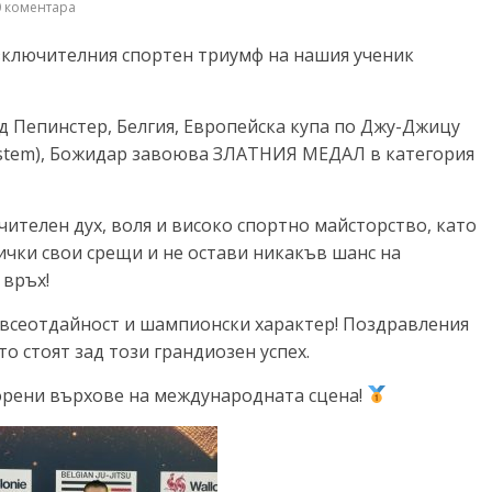
 коментара
изключителния спортен триумф на нашия ученик
рад Пепинстер, Белгия, Европейска купа по Джу-Джицу
 System), Божидар завоюва ЗЛАТНИЯ МЕДАЛ в категория
телен дух, воля и високо спортно майсторство, като
чки свои срещи и не остави никакъв шанс на
 връх!
 всеотдайност и шампионски характер! Поздравления
то стоят зад този грандиозен успех.
рени върхове на международната сцена!