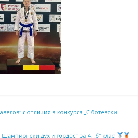
велов“ с отличия в конкурса „С ботевски
Шампионски дух и гордост за 4. „б“ клас!
→