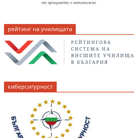
то връщането е невъзможно
рейтинг на училищата
киберсигурност