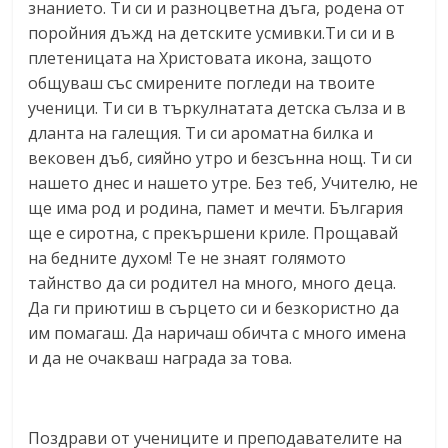
знанието. Ти си и разноцветна дъга, родена от
поройния дъжд на детските усмивки.Ти си и в
плетеницата на Христовата икона, защото
общуваш със смирените погледи на твоите
ученици. Ти си в търкулнатата детска сълза и в
дланта на галещия. Ти си ароматна билка и
вековен дъб, сияйно утро и безсънна нощ. Ти си
нашето днес и нашето утре. Без теб, Учителю, не
ще
има род и родина, памет и мечти. България
ще е сиротна, с прекършени криле. Прощавай
на бедните духом! Те не знаят голямото
тайнство да си родител на много, много деца.
Да ги приютиш в сърцето си и безкористно да
им помагаш. Да наричаш обичта с много имена
и да не очакваш награда за това.
Поздрави от учениците и преподавателите на