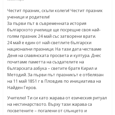
Честит празник, скъпи колеги! Честит празник
ученици и родители!
За първи път в съвременната история
българското училище ще посрещне своя най-
голям празник 24 май със затворени врати.
24 май е един от най-светлите български
национални празници. На тази дата честваме
Деня на славянската просвета и култура. Днес
почитаме паметта на създателите на
българската азбука – светите братя Кирил и
Методий. За първи път празникът е отбелязан
на 11 май 1851 г в Пловдив по инициатива на
Найден Геров.
Учителю! Ти си като жарава от езическия ритуал
на нестинарството. Върху тази жарава са
посветените – погалени от слънцето и