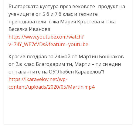
Българската култура през вековете- продукт на
учениците от 5 б и 7 б клас и техните
преподаватели г-жа Мария Кръстева и г-жа
Веселка Иванова
https://www.youtube.com/watch?
v=74Y_WE7cVDs&feature=youtu.be
Красив поздрав за 24.май от Мартин Бошнаков
от 2.в клас. Благодарим ти, Марти – ти си един
от талантите на ОУ“Любен Каравелов“!
https://lkaravelov.net/wp-
content/uploads/2020/05/Martin.mp4