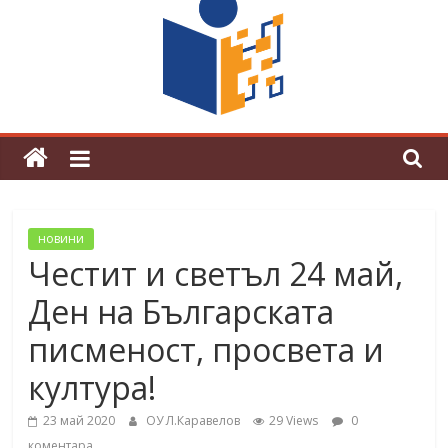
граници“
Магията на Андерсен оживя в ОУ
„Любен Каравелов“
новини
Честит и светъл 24 май,
Ден на Българската
писменост, просвета и
култура!
23 май 2020
ОУ Л.Каравелов
29 Views
0
коментара