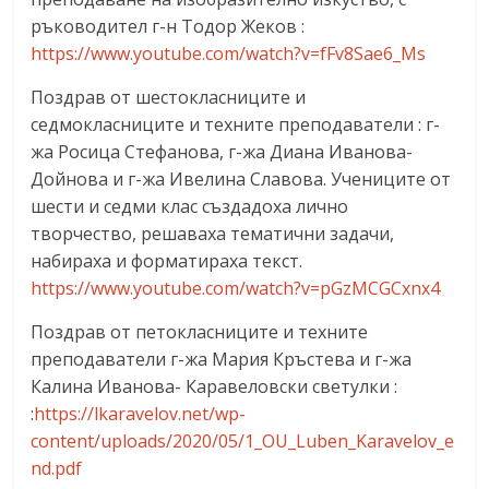
ръководител г-н Тодор Жеков :
https://www.youtube.com/watch?v=fFv8Sae6_Ms
Поздрав от шестокласниците и
седмокласниците и техните преподаватели : г-
жа Росица Стефанова, г-жа Диана Иванова-
Дойнова и г-жа Ивелина Славова. Учениците от
шести и седми клас създадоха лично
творчество, решаваха тематични задачи,
набираха и форматираха текст.
https://www.youtube.com/watch?v=pGzMCGCxnx4
Поздрав от петокласниците и техните
преподаватели г-жа Мария Кръстева и г-жа
Калина Иванова- Каравеловски светулки :
:
https://lkaravelov.net/wp-
content/uploads/2020/05/1_OU_Luben_Karavelov_e
nd.pdf