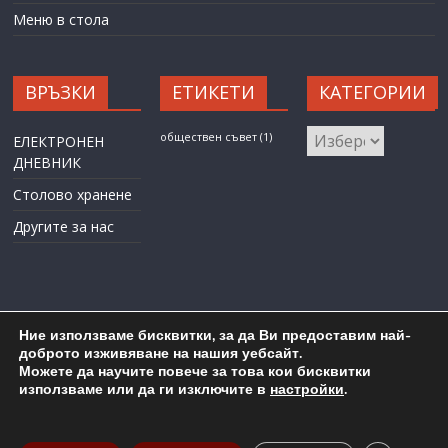
Меню в стола
ВРЪЗКИ
ЕТИКЕТИ
КАТЕГОРИИ
КАТЕГОРИИ
обществен съвет
(1)
ЕЛЕКТРОНЕН
ДНЕВНИК
Столово хранене
Другите за нас
Ние използваме бисквитки, за да Ви предоставим най-
доброто изживяване на нашия уебсайт.
Можете да научите повече за това кои бисквитки
Карта на сайта
Административен достъп
използваме или да ги изключите в
настройки
.
Copyright © 2026
ОУ "Любен Каравелов" гр. Бургас
. All rights
reserved.