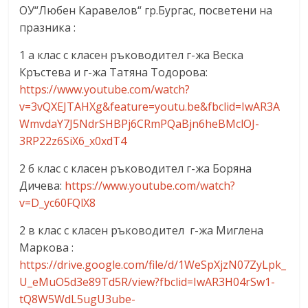
ОУ“Любен Каравелов“ гр.Бургас, посветени на
празника :
1 а клас с класен ръководител г-жа Веска
Кръстева и г-жа Татяна Тодорова:
https://www.youtube.com/watch?
v=3vQXEJTAHXg&feature=youtu.be&fbclid=IwAR3A
WmvdaY7J5NdrSHBPj6CRmPQaBjn6heBMclOJ-
3RP22z6SiX6_x0xdT4
2 б клас с класен ръководител г-жа Боряна
Дичева:
https://www.youtube.com/watch?
v=D_yc60FQlX8
2 в клас с класен ръководител г-жа Миглена
Маркова :
https://drive.google.com/file/d/1WeSpXjzN07ZyLpk_
U_eMuO5d3e89Td5R/view?fbclid=IwAR3H04rSw1-
tQ8W5WdL5ugU3ube-