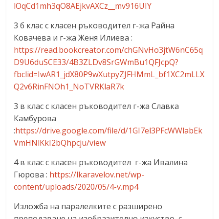
lOqCd1mh3qO8AEjkvAXCz__mv916UIY
3 б клас с класен ръководител г-жа Райна
Ковачева и г-жа Женя Илиева :
https://read.bookcreator.com/chGNvHo3jtW6nC65q
D9U6duSCE33/4B3ZLDv8SrGWmBu1QFJcpQ?
fbclid=IwAR1_jdX80P9wXutpyZJFHMmL_bf1XC2mLLX
Q2v6RinFNOh1_NoTVRKlaR7k
3 в клас с класен ръководител г-жа Славка
Камбурова
:
https://drive.google.com/file/d/1GI7el3PFcWWlabEk
VmHNlKkI2bQhpcju/view
4 в клас с класен ръководител г-жа Ивалина
Гюрова :
https://lkaravelov.net/wp-
content/uploads/2020/05/4-v.mp4
Изложба на паралелките с разширено
преподаване на изобразително изкуство, с