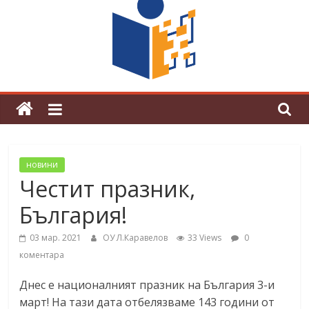
поредна награда от конкурс на
център за развитие на човешките
ресурси (ЦРЧР)
новини
Честит празник,
България!
03 мар. 2021
ОУ Л.Каравелов
33 Views
0
коментара
Днес е националният празник на България 3-и
март! На тази дата отбелязваме 143 години от