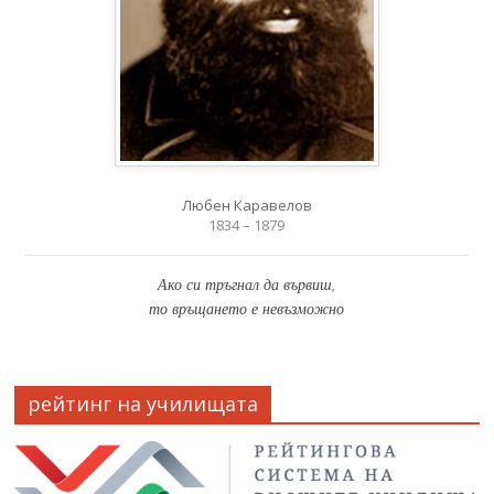
Любен Каравелов
1834 – 1879
Ако си тръгнал да вървиш,
то връщането е невъзможно
рейтинг на училищата