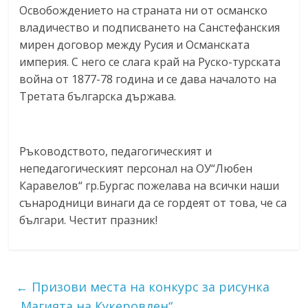
Освобождението на страната ни от османско
владичество и подписването на Санстефанския
мирен договор между Русия и Османската
империя. С него се слага край на Руско-турската
война от 1877-78 година и се дава началото на
Третата българска държава.
Ръководството, педагогическият и
непедагогическият персонал на ОУ“Любен
Каравелов“ гр.Бургас пожелава на всички наши
сънародници винаги да се гордеят от това, че са
българи. Честит празник!
←
Призови места на конкурс за рисунка
„Магията на Кукеровден“