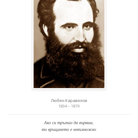
Любен Каравелов
1834 – 1879
Ако си тръгнал да вървиш,
то връщането е невъзможно