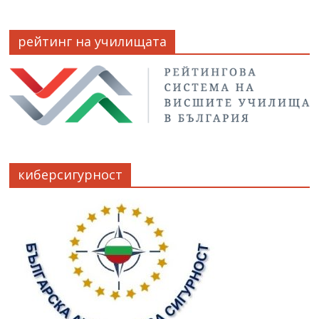
рейтинг на училищата
киберсигурност