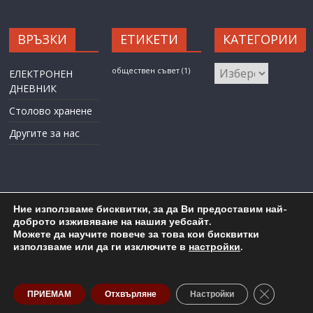
ВРЪЗКИ
ЕТИКЕТИ
КАТЕГОРИИ
КАТЕГОРИИ
обществен съвет
(1)
ЕЛЕКТРОНЕН
ДНЕВНИК
Столово хранене
Другите за нас
Ние използваме бисквитки, за да Ви предоставим най-
доброто изживяване на нашия уебсайт.
Можете да научите повече за това кои бисквитки
Карта на сайта
Административен достъп
използваме или да ги изключите в
настройки
.
Copyright © 2026
ОУ "Любен Каравелов" гр. Бургас
. All rights
reserved.
Close GDP
ПРИЕМАМ
Отхвърляне
Настройки