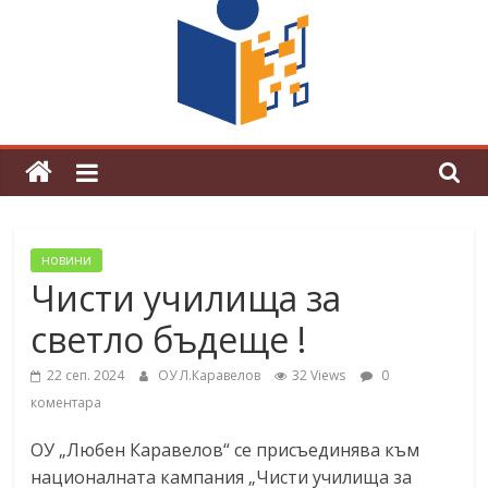
граници“
Магията на Андерсен оживя в ОУ
„Любен Каравелов“
новини
Чисти училища за
светло бъдеще !
22 сеп. 2024
ОУ Л.Каравелов
32 Views
0
коментара
ОУ „Любен Каравелов“ се присъединява към
националната кампания „Чисти училища за