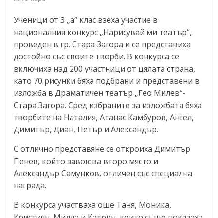
Ученици от 3 „а“ клас взеха участие в
националния конкурс „Нарисувай ми театър“,
проведен в гр. Стара Загора и се представиха
достойно със своите творби. В конкурса се
включиха над 200 участници от цялата страна,
като 70 рисунки бяха подбрани и представени в
изложба в Драматичен театър „Гео Милев“-
Стара Загора. Сред избраните за изложбата бяха
творбите на Наталия, Атанас Камбуров, Ангел,
Димитър, Диан, Петър и Александър.
С отлично представяне се откроиха Димитър
Пенев, който завоюва второ място и
Александър Самунков, отличен със специална
награда.
В конкурса участваха още Таня, Моника,
Кристиян, Милла и Катрин, които също показаха