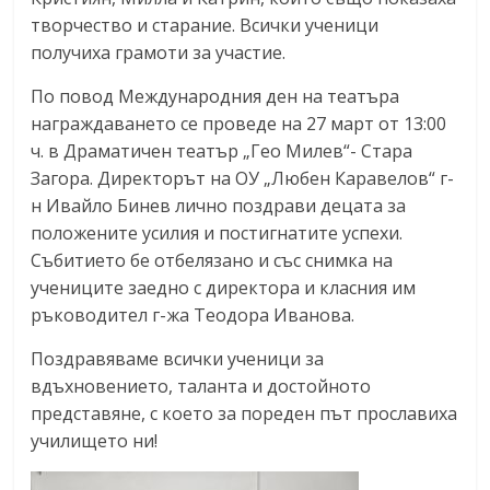
творчество и старание. Всички ученици
получиха грамоти за участие.
По повод Международния ден на театъра
награждаването се проведе на 27 март от 13:00
ч. в Драматичен театър „Гео Милев“- Стара
Загора. Директорът на ОУ „Любен Каравелов“ г-
н Ивайло Бинев лично поздрави децата за
положените усилия и постигнатите успехи.
Събитието бе отбелязано и със снимка на
учениците заедно с директора и класния им
ръководител г-жа Теодора Иванова.
Поздравяваме всички ученици за
вдъхновението, таланта и достойното
представяне, с което за пореден път прославиха
училището ни!