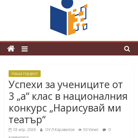
граници“
Магията на Андерсен оживя в ОУ
„Любен Каравелов“
Наша гордост
Успехи за учениците от
3 „а“ клас в националния
конкурс „Нарисувай ми
театър“
03 апр. 2026
ОУ Л.Каравелов
50 Views
0
коментара