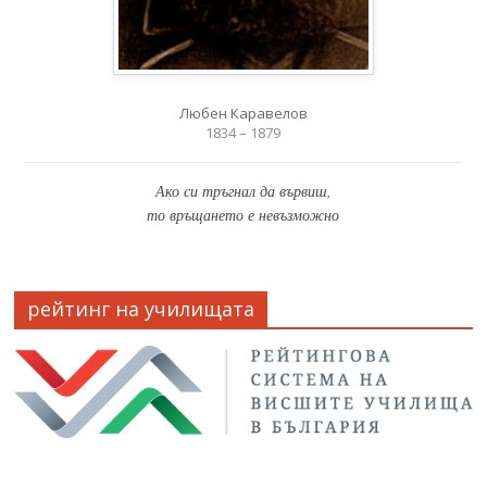
Любен Каравелов
1834 – 1879
Ако си тръгнал да вървиш,
то връщането е невъзможно
рейтинг на училищата