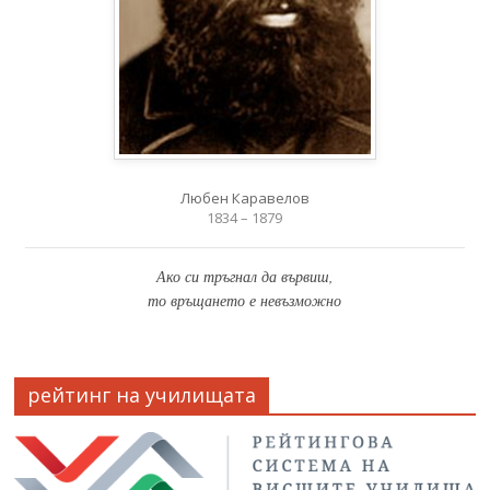
Любен Каравелов
1834 – 1879
Ако си тръгнал да вървиш,
то връщането е невъзможно
рейтинг на училищата