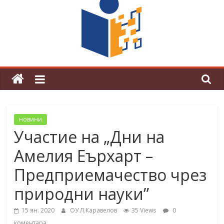
граници“
Магията на Андерсен оживя в ОУ
„Любен Каравелов“
новини
Участие на „Дни на
Амелия Еърхарт –
Предприемачество чрез
природни науки”
15 ян. 2020
ОУ Л.Каравелов
35 Views
0
коментара