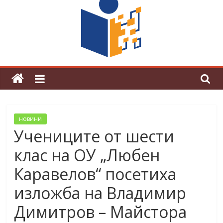
граници“
Магията на Андерсен оживя в ОУ
„Любен Каравелов“
новини
Учениците от шести
клас на ОУ „Любен
Каравелов“ посетиха
изложба на Владимир
Димитров – Майстора