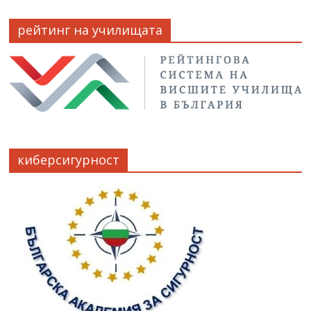
рейтинг на училищата
киберсигурност