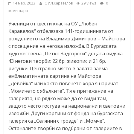
14 мар. 2023
ОУ Л.Каравелов
29 Views
0
коментара
Ученици от шести клас на ОУ „Любен
Каравелов“ отбелязаха 141-годишнината от
рождението на Владимир Димитров – Майстора
с посещение на негова изложба. В Бургаската
художествена „Петко Задгорски“ децата видяха
43 негови творби: 22 бр. живопис и 21 бр.
рисунки. Централно място в залата заема
емблематичната картина на Майстора
„Девойка“ или както повечето хора я наричат
„Момичето с ябълките“. Тя е притежание на
галерията, но рядко може да се види там,
защото често гостува на национални и световни
изложби. Други картини от фонда на бургаската
галерия са „Селянин с грозде“ и „Момче“.
Останалите творби са подбрани от галериите в