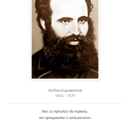
Любен Каравелов
1834 – 1879
Ако си тръгнал да вървиш,
то връщането е невъзможно