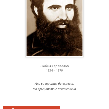
Любен Каравелов
1834 – 1879
Ако си тръгнал да вървиш,
то връщането е невъзможно