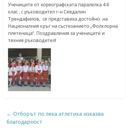
Учениците от хореографската паралелка 4 б
клас , с ръководител г-н Севдалин
Трендафилов, се представиха достойно на
Националния кръг на състезанието „Фолклорна
плетеница“. Поздравления за учениците и
техния ръководител!
←
Отборът по лека атлетика изказва
благодарност