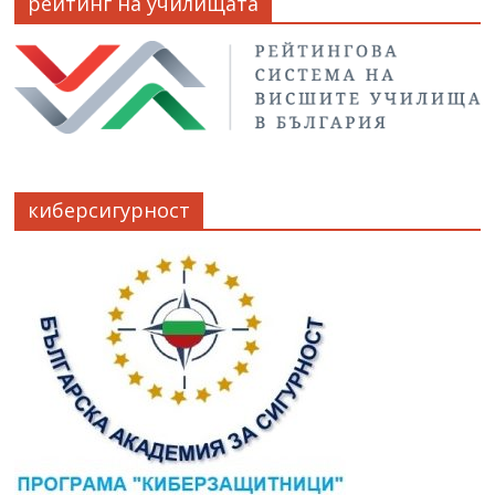
рейтинг на училищата
киберсигурност