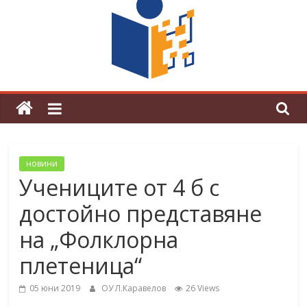
поредна награда от конкурс на
център за развитие на човешките
ресурси (ЦРЧР)
новини
Учениците от 4 б с
достойно представяне
на „Фолклорна
плетеница“
05 юни 2019
ОУ Л.Каравелов
26 Views