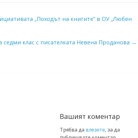
циативата „Походът на книгите“ в ОУ „Любен
 в седми клас с писателката Невена Проданова
→
Вашият коментар
Трябва да
влезете
, за да
публикувате коментар.