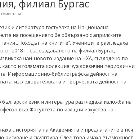
ия, филиал Бургас
 коментара
език и литература гостуваха на Национална
Целта на посещението бе обвързано с априлските
ания „Походът на книгите“. Учениците разгледаха
 от 2018 г., със създаването на филиал Бургас,
извикаха най-новото издание на НХА, създадено по
, както и голямата колекция чуждоезични периодични
ката. Информационно-библиографска дейност на
бната, изследователската и творческата дейност на
о български език и литература разгледаха изложба на
рофесор във Факултета по изящни изкуства на
наха с историята на Академията и предлаганите в нея
по рисуване и скулптура. След това имаха възможност