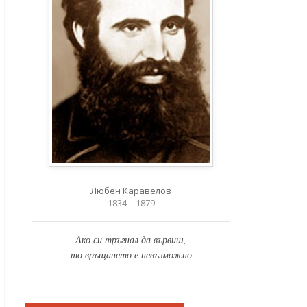
Любен Каравелов
1834 – 1879
Ако си тръгнал да вървиш,
то връщането е невъзможно