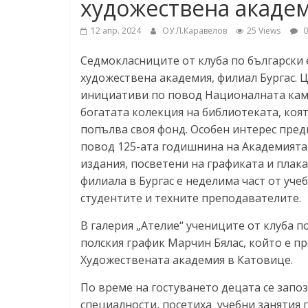
художествена академ
12 апр. 2024
ОУ Л.Каравелов
25 Views
0
Седмокласниците от клуба по български 
художествена академия, филиал Бургас. 
инициативи по повод Националната камп
богатата колекция на библиотеката, която
попълва своя фонд. Особен интерес пред
повод 125-ата годишнина на Академията
издания, посветени на графиката и пла
филиала в Бургас е неделима част от уче
студентите и техните преподавателите.
В галерия „Ателие“ учениците от клуба п
полския график Марчин Бялас, който е п
Художествената академия в Катовице.
По време на гостуването децата се запоз
специалности, посетиха учебни занятия 