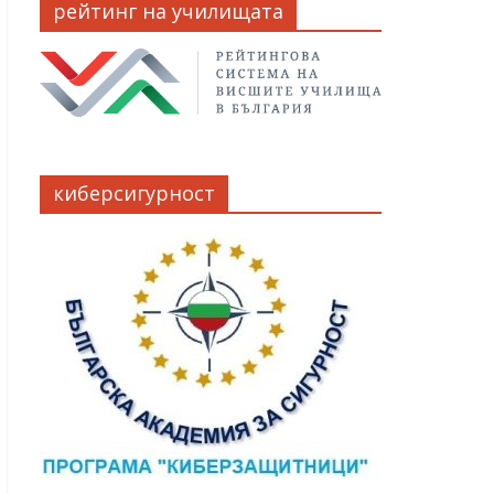
рейтинг на училищата
киберсигурност