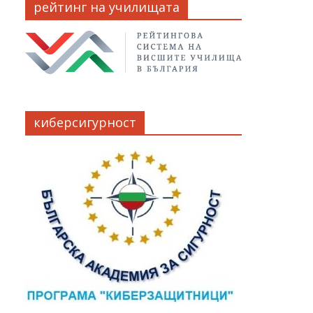
рейтинг на училищата
киберсигурност