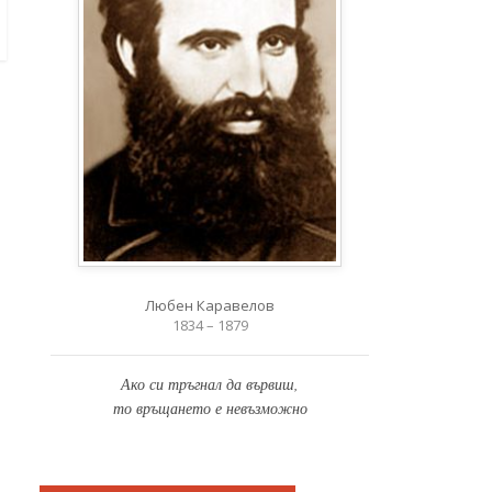
Любен Каравелов
1834 – 1879
Ако си тръгнал да вървиш,
то връщането е невъзможно