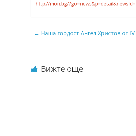
http://mon.bg/?go=news&p=detail&newsId
ресурси (ЦРЧР)
←
Наша гордост Ангел Христов от IV 
Вижте още