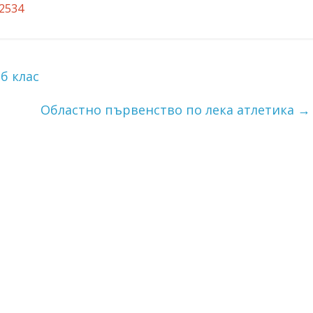
=2534
б клас
Областно първенство по лека атлетика
→