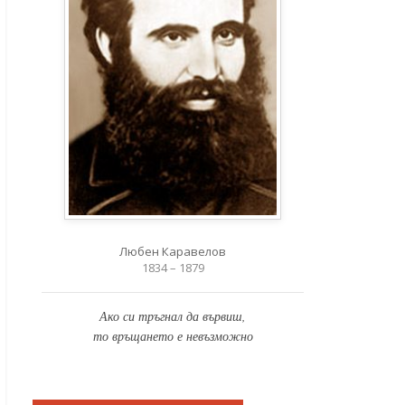
Любен Каравелов
1834 – 1879
Ако си тръгнал да вървиш,
то връщането е невъзможно