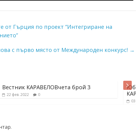
е от Гърция по проект “Интегриране на
нието”
ова с първо място от Международен конкурс!
→
ЕЛОВчета брой 3
Юбилеен вестник 
КАРАВЕЛОВ
03 юли 2024
0
нтар.