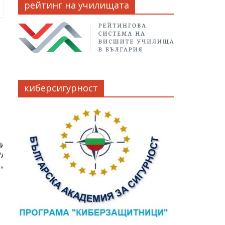
рейтинг на училищата
киберсигурност
95 години ОУ ЛЮБЕН
Коледна книжка
23 дек. 2021
0