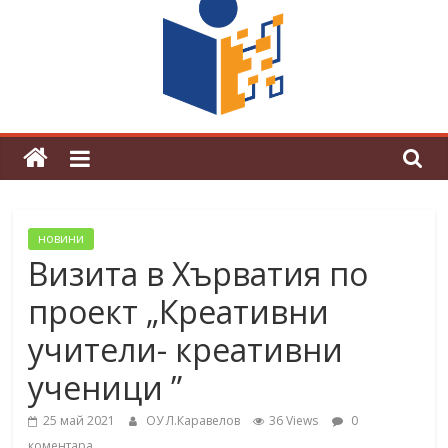
граници“
Магията на Андерсен оживя в ОУ
„Любен Каравелов“
новини
Визита в Хърватия по
проект „Креативни
учители- креативни
ученици ”
25 май 2021
ОУ Л.Каравелов
36 Views
0
коментара