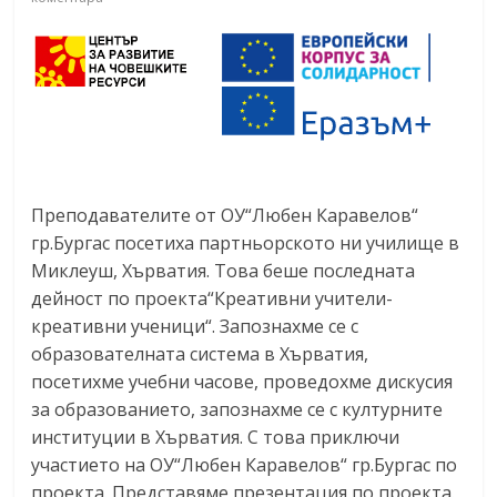
Преподавателите от ОУ“Любен Каравелов“
гр.Бургас посетиха партньорското ни училище в
Миклеуш, Хърватия. Това беше последната
дейност по проекта“Креативни учители-
креативни ученици“. Запознахме се с
образователната система в Хърватия,
посетихме учебни часове, проведохме дискусия
за образованието, запознахме се с културните
институции в Хърватия. С това приключи
участието на ОУ“Любен Каравелов“ гр.Бургас по
проекта. Представяме презентация по проекта.