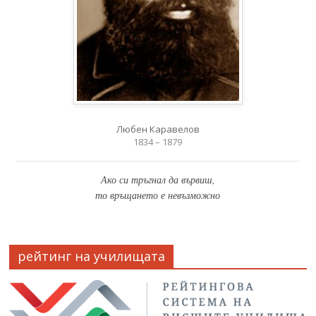
Любен Каравелов
1834 – 1879
Ако си тръгнал да вървиш,
то връщането е невъзможно
рейтинг на училищата