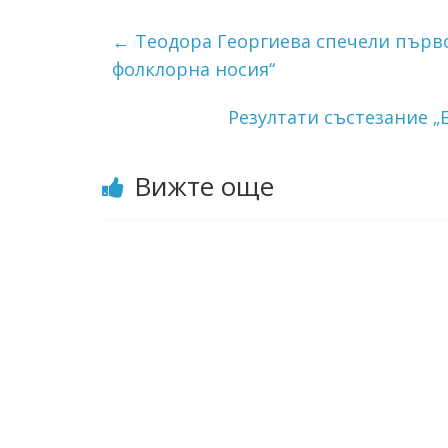
←
Теодора Георгиева спечели първо 
фолклорна носия“
Резултати състезание „Е
Вижте още