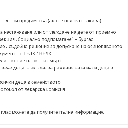
тветни предимства (ако се ползват такива)
за настаняване или отглеждане на дете от приемно
рекция „Социално подпомагане“ – Бургас
ие / съдебно решение за допускане на осиновяването
окумент от ТЕЛК / НЕЛК
ли – копие на акт за смърт
овече деца) – актове за раждане на всички деца в
 всички деца в семейството
ротокол от лекарска комисия
 клас можете да получите пълна информация.