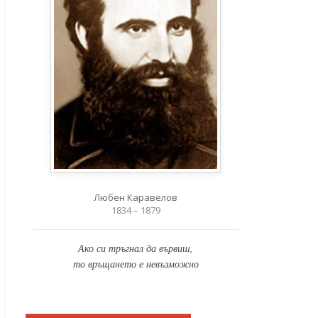
Любен Каравелов
1834 – 1879
Ако си тръгнал да вървиш,
то връщането е невъзможно