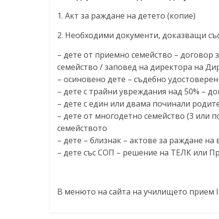
1. Акт за раждане на детето (копие)
2. Необходими документи, доказващи съо
– дете от приемно семейство – договор 
семейство / заповед на директора на Ди
– осиновено дете – съдебно удостоверен
– дете с трайни увреждания над 50% – д
– дете с един или двама починали родите
– дете от многодетно семейство (3 или п
семейството
– дете – близнак – актове за раждане на
– дете със СОП – решение на ТЕЛК или П
В менюто на сайта на училището прием I