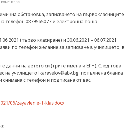
 коментара
емична обстановка, записването на първокласниците
 на телефон 0879565077 и електронна поща-
.06.2021 (първо класиране) и 30.06.2021 – 06.07.2021
заяви по телефон желание за записване в училището, в
 данни на детето си (трите имена и ЕГН). След това
рес на училището
lkaravelov@abv.bg
попълнена бланка
и снимана с телефон и подписана от вас.
2021/06/zayavlenie-1-klas.docx
а: