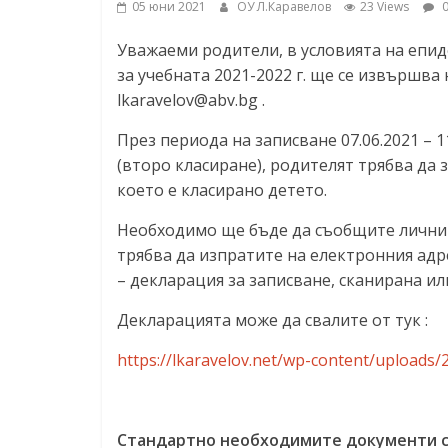
05 юни 2021
ОУ Л.Каравелов
23 Views
0
ресурси (ЦРЧР)
Уважаеми родители, в
условията на епид
за учебната 2021-2022 г. ще се извършва
lkaravelov@abv.bg
.
През периода на записване 07.06.2021 – 11
(второ класиране), родителят трябва да 
което е класирано детето.
Необходимо ще бъде да съобщите личните
трябва да изпратите на електронния ад
– декларация за записване, сканирана ил
Декларацията може да свалите от тук :
https://lkaravelov.net/wp-content/uploads/
Стандартно необходимите документи с