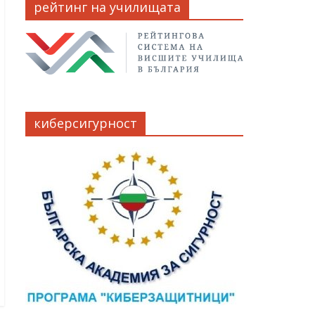
рейтинг на училищата
киберсигурност