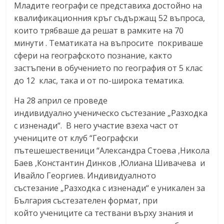
Младите географи се представиха достойно на
квалификационния кръг съдържащ 52 въпроса,
които трябваше да решат в рамките на 70
минути .
Тематиката на въпросите покрива
ше
сфери на географското познание, както
застъпени в обучението по география от 5 клас
до 12 клас, така и от по-широка тематика.
На 28 април се проведе
и
ндивидуално ученическо състезание „Разходка
с изненади“
. В него участие взеха част от
учениците от клуб
“
Географски
пътешешественици
“
Александра Стоева ,Никола
Баев ,Константин Динков ,Юлиана Шивачева
и
Ивайло Георгиев.
Индивидуалното
състезание „Разходка с изненади“ е уникален за
България състезателен формат, при
който
учениците са тествани върху знания и