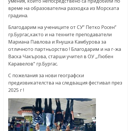
умения, които непосредствено са придобили по
време на образователна разходка из Морската
градина.
Благодарим на учениците от СУ
”
Петко Росен
”
гр.Бургас,както и на техните преподаватели
Мариана Павлова и Янушка Камбурова за
отличното партньорство ! Благодарим и на г-жа
Васка Чакърова, старши учител в ОУ „Любен
Каравелов“ гр.Бургас.
С пожелания за нови географски
предизвикателства на следващия фестивал през
2025 г !