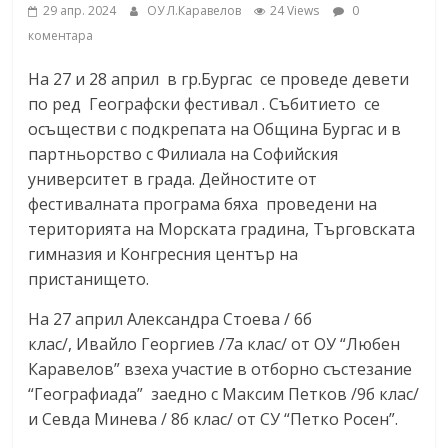
29 апр. 2024
ОУ Л.Каравелов
24 Views
0
коментара
На 27 и 28 април в гр.Бургас се проведе девети
по ред Географски фестивал .
Събитието се
осъществи с подкрепата на Oбщина Бургас и в
партньорство с Филиала на Софийския
университе
т
в града
.
Дейностите от
фестивалната програма
бяха
проведени на
територията на Морската градина, Търговската
гимназия и Конгресния център на
пристанището.
На 27 април Александра Стоева / 6б
клас/
,
Ивайло Георгиев /7а клас/ от ОУ
“
Любен
Каравелов
”
взеха участие в отборно състезание
“
Географиада
”
заедно с Максим Петков /9б клас/
и Севда Минева / 8б клас/ от СУ
“
Петко Росен
”
.