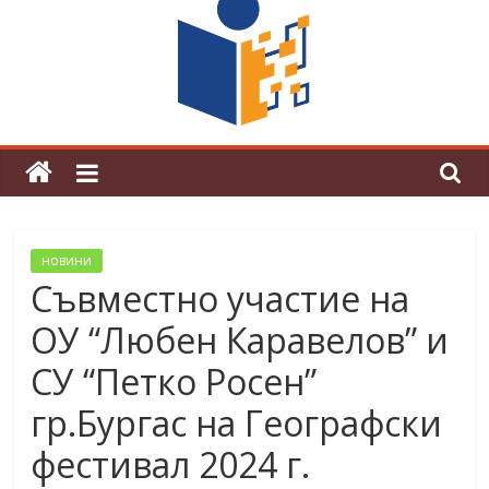
граници“
Магията на Андерсен оживя в ОУ
„Любен Каравелов“
новини
Съвместно участие на
ОУ “Любен Каравелов” и
СУ “Петко Росен”
гр.Бургас на Географски
фестивал 2024 г.