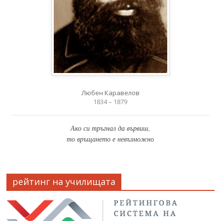
Любен Каравелов
1834 – 1879
Ако си тръгнал да вървиш,
то връщането е невъзможно
рейтинг на училищата