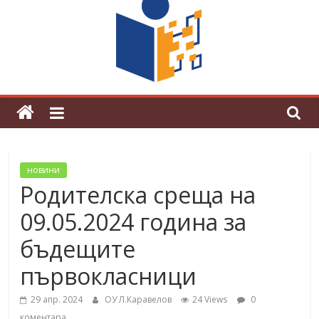
поредна награда от конкурс на
център за развитие на човешките
ресурси (ЦРЧР)
новини
Родителска среща на
09.05.2024 година за
бъдещите
първокласници
29 апр. 2024
ОУ Л.Каравелов
24 Views
0
коментара