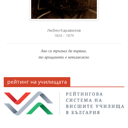
Любен Каравелов
1834 – 1879
Ако си тръгнал да вървиш,
то връщането е невъзможно
рейтинг на училищата