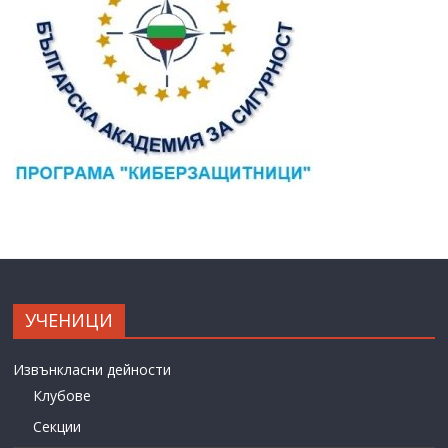
УЧЕНИЦИ
Извънкласни дейности
Клубове
Секции