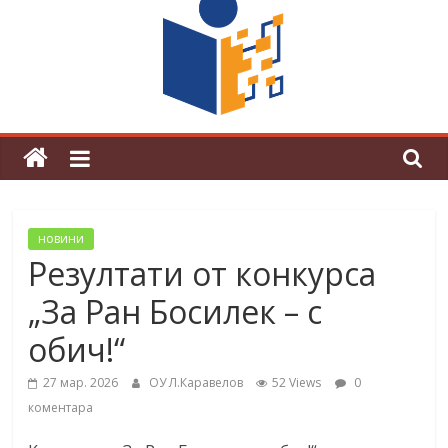
граници“
Магията на Андерсен оживя в ОУ
„Любен Каравелов“
новини
Резултати от конкурса
„За Ран Босилек – с
обич!“
27 мар. 2026
ОУ Л.Каравелов
52 Views
0
коментара