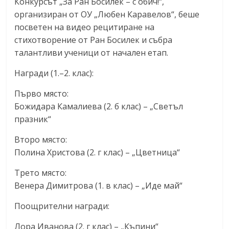
Конкурсът „За Ран Босилек – с обич!“,
организиран от ОУ „Любен Каравелов“, беше
посветен на видео рецитиране на
стихотворение от Ран Босилек и събра
талантливи ученици от начален етап.
Награди (1.–2. клас):
Първо място:
Божидара Камалиева (2. б клас) – „Светъл
празник“
Второ място:
Полина Христова (2. г клас) – „Цветница“
Трето място:
Венера Димитрова (1. в клас) – „Иде май“
Поощрителни награди:
Лора Иванова (2. г клас) – „Къпини“