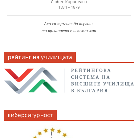
Любен Каравелов
1834 – 1879
Ако си тръгнал да вървиш,
то връщането е невъзможно
рейтинг на училищата
киберсигурност