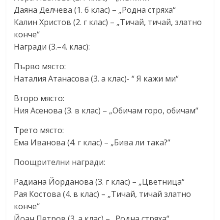
Даяна Делчева (1. б клас) – „Родна стряха“
Калин Христов (2. г клас) – „Тичай, тичай, златно
конче“
Награди (3.–4. клас):
Първо място:
Наталия Атанасова (3. а клас)- “ Я кажи ми“
Второ място:
Ния Асенова (3. в клас) – „Обичам горо, обичам“
Трето място:
Ема Иванова (4. г клас) – „Бива ли така?“
Поощрителни награди:
Радиана Йорданова (3. г клас) – „Цветница“
Рая Костова (4. в клас) – „Тичай, тичай златно
конче“
Йоан Петров (3. а клас) – „Родна стряха“