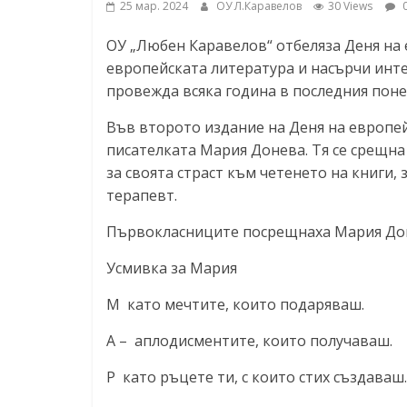
25 мар. 2024
ОУ Л.Каравелов
30 Views
0
ОУ „Любен Каравелов“ отбеляза Деня на 
европейската литература и насърчи инте
провежда всяка година в последния понеде
Във второто издание на Деня на европе
писателката Мария Донева. Тя се срещна 
за своята страст към четенето на книги, 
терапевт.
Първокласниците посрещнаха Мария Дон
Усмивка за Мария
M като мечтите, които подаряваш.
А – аплодисментите, които получаваш.
Р като ръцете ти, с които стих създаваш.