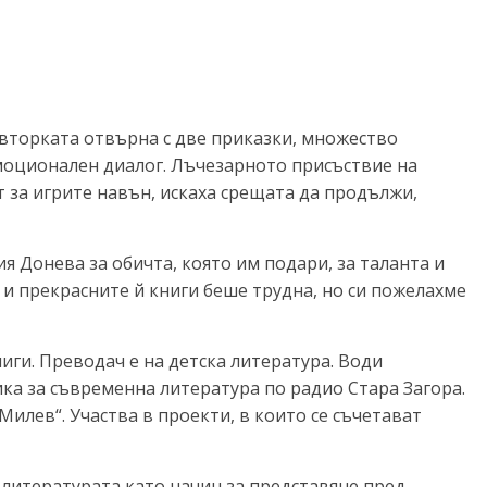
Авторката отвърна с две приказки, множество
емоционален диалог. Лъчезарното присъствие на
 за игрите навън, искаха срещата да продължи,
я Донева за обичта, която им подари, за таланта и
 и прекрасните й книги беше трудна, но си пожелахме
иги. Преводач е на детска литература. Води
ика за съвременна литература по радио Стара Загора.
илев“. Участва в проекти, в които се съчетават
литературата като начин за представяне пред