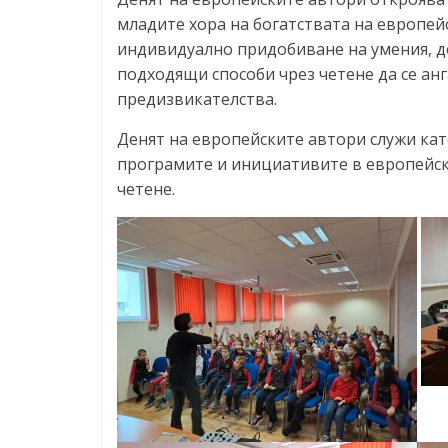
младите хора на богатствата на европейс
индивидуално придобиване на умения, д
подходящи способи чрез четене да се ан
предизвикателства.
Денят на европейските автори служи ка
програмите и инициативите в европейск
четене.