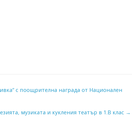
мивка“ с поощрителна награда от Национален
езията, музиката и кукления театър в 1.В клас
→