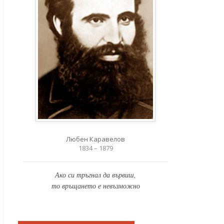
Любен Каравелов
1834 – 1879
Ако си тръгнал да вървиш,
то връщането е невъзможно