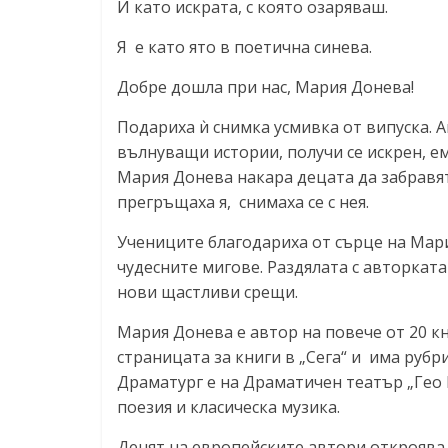
И като искрата, с която озаряваш.
Я е като ято в поетична синева.
Добре дошла при нас, Мария Донева!
Подариха ѝ снимка усмивка от випуска. 
вълнуващи истории, получи се искрен, 
Мария Донева накара децата да забравят
прегръщаха я, снимаха се с нея.
Учениците благодариха от сърце на Мари
чудесните мигове. Раздялата с авторката
нови щастливи срещи.
Мария Донева е автор на повече от 20 кн
страницата за книги в „Сега“ и има рубр
Драматург е на Драматичен театър „Гео М
поезия и класическа музика.
Денят на европейските автори откроява 