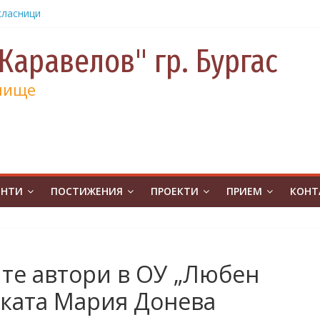
.Бургас с
урс на
човешките
Каравелов" гр. Бургас
класници
от
лище
е и 130
а
а
учениците
ЕНТИ
ПОСТИЖЕНИЯ
ПРОЕКТИ
ПРИЕМ
КОНТ
чение за
ина
от
на
атическо
те автори в ОУ „Любен
а без
лката Мария Донева
ивя в ОУ