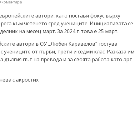
 коментара
европейските автори, като постави фокус върху
реса към четенето сред учениците. Инициативата се
лник на месец март. За 2024 г. това е 25 март.
йските автори в ОУ „Любен Каравелов“ гостува
с учениците от първи, трети и седми клас. Разказа им
за дългия път на превода и за своята работа като арт-
ева с акростих: