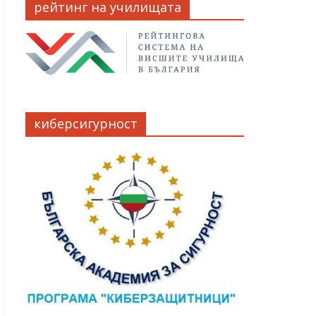
рейтинг на училищата
киберсигурност