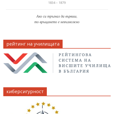
1834 – 1879
Ако си тръгнал да вървиш,
то връщането е невъзможно
рейтинг на училищата
киберсигурност