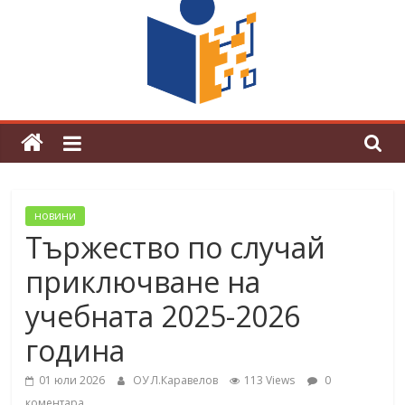
поредна награда от конкурс на
център за развитие на човешките
ресурси (ЦРЧР)
новини
Тържество по случай
приключване на
учебната 2025-2026
година
01 юли 2026
ОУ Л.Каравелов
113 Views
0
коментара