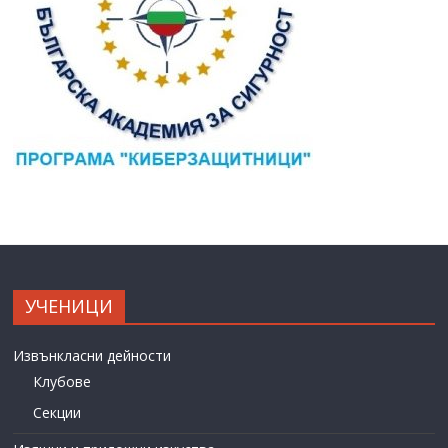
УЧЕНИЦИ
Извънкласни дейности
Клубове
Секции