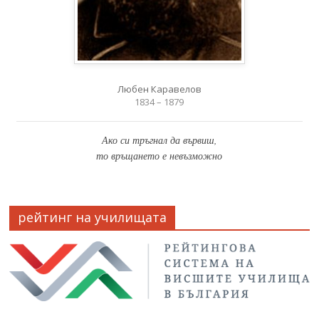
Любен Каравелов
1834 – 1879
Ако си тръгнал да вървиш,
то връщането е невъзможно
рейтинг на училищата