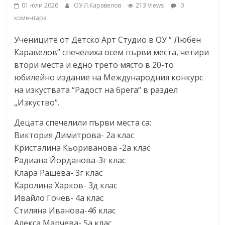
01 юли 2026
ОУ Л.Каравелов
213 Views
0
коментара
Учениците от Детско Арт Студио в ОУ “ Любен
Каравелов” спечелиха осем първи места, четири
втори места и едно трето място в 20-то
юбилейно издание на Международния конкурс
на изкуствата “Радост на брега“ в раздел
„Изкуство“.
Децата спечелили първи места са:
Виктория Димитрова- 2а клас
Кристалина Кьориванова -2а клас
Радиана Йорданова-3г клас
Клара Рашева- 3г клас
Каролина Харков- 3д клас
Ивайло Гочев- 4а клас
Стиляна Иванова-4б клас
Алекса Марчева- 5а клас