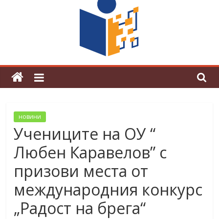
граници“
Магията на Андерсен оживя в ОУ
„Любен Каравелов“
новини
Учениците на ОУ “
Любен Каравелов” с
призови места от
международния конкурс
„Радост на брега“