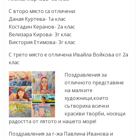
С второ място са отличени:
Даная Куртева- 1а клас
Костадин Керанов- 2а клас
Велизара Кирова- 3г клас
Виктория Етимова- 3г клас
С трето място е отличена Ивайла Войкова от 2а
клас
Поздравления за
отличното представяне
на малките
художници,които
сътвориха всички
красиви творби, носещи
радостта от лятото и нашето море!
Поздравления за г-жа Павлина Иванова и