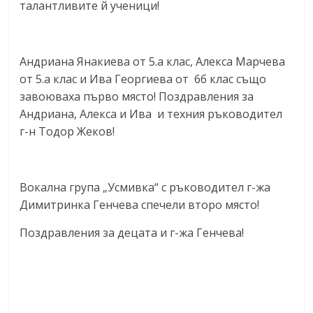
талантливите й ученици!
Андриана Янакиева от 5.а клас, Алекса Марчева
от 5.а клас и Ива Георгиева
от 6б клас
също
завоюваха първо място! Поздравления за
Андриана, Алекса и Ива и техния ръководител
г-н Тодор Жеков!
Вокална група „Усмивка“ с ръководител г-жа
Димитринка Генчева спечели второ място!
Поздравления за децата и г-жа Генчева!