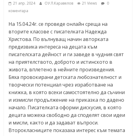
21 апр. 2024
ОУ Л.Каравелов
21 Views
0
коментара
На 15.04.24г. се проведе онлайн среща на
вторите класове с писателката Надежда
Христова. По вълнуващ начин авторката
предизвика интереса на децата към
писателската дейност и ги заведе в чудния свят
на приятелството, доброто и истинското в
живота, вплетено в нейните произведения.
Бяха провокирани детската любознателност и
творчески потенциал чрез изработване на
книжка, в която всеки самостоятелно да съчини
и измисли продължение на приказка по дадено
начало. Писателката оформи дискусия, в която
децата можеха свободно да споделят свои идеи
и мисли, както и да задават въпроси.
Второкласниците показаха интерес към темата