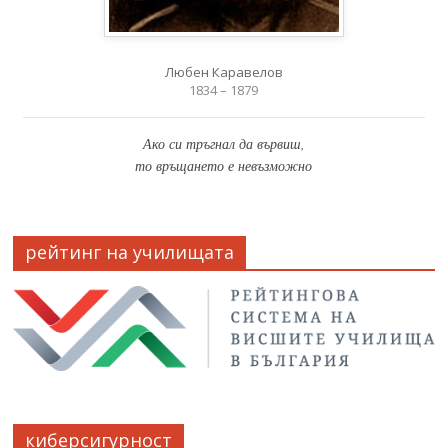
Любен Каравелов
1834 – 1879
Ако си тръгнал да вървиш,
то връщането е невъзможно
рейтинг на училищата
киберсигурност