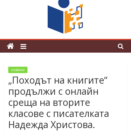
граници“
Магията на Андерсен оживя в ОУ
„Любен Каравелов“
новини
„Походът на книгите“
продължи с онлайн
среща на вторите
класове с писателката
Надежда Христова.