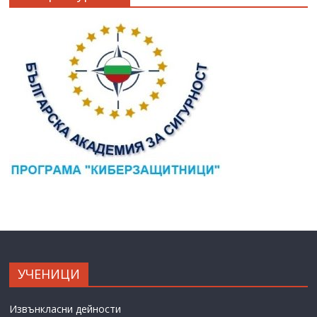
УЧЕНИЦИ
Извънкласни дейности