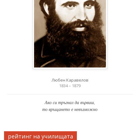
Любен Каравелов
1834 – 1879
Ако си тръгнал да вървиш,
то връщането е невъзможно
рейтинг на училищата