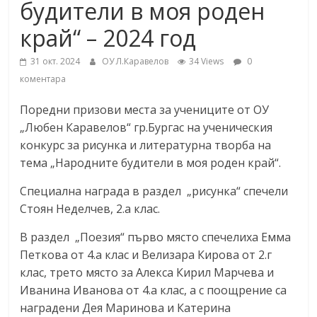
будители в моя роден
край“ – 2024 год
31 окт. 2024
ОУ Л.Каравелов
34 Views
0
коментара
Поредни призови места за учениците от ОУ
„Любен Каравелов“ гр.Бургас на ученическия
конкурс за рисунка и литературна творба на
тема „Народните будители в моя роден край“.
Специална награда в раздел „рисунка“ спечели
Стоян Неделчев, 2.а клас.
В раздел „Поезия“ първо място спечелиха Емма
Петкова от 4.а клас и Велизара Кирова от 2.г
клас, трето място за Алекса Кирил Марчева и
Иванина Иванова от 4.а клас, а с поощрение са
наградени Дея Маринова и Катерина