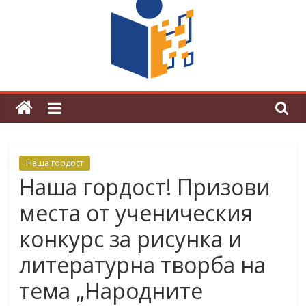
граници“
Магията на Андерсен оживя в ОУ
„Любен Каравелов“
Наша гордост
Наша гордост! Призови
места от ученическия
конкурс за рисунка и
литературна творба на
тема „Народните