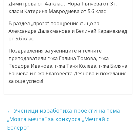
Димитрова от 4.а клас , Нора Тъпчева от 3 г.
клас и Катерина Мавродиева от 5.б клас.
В раздел „проза“ поощрение също за
Александра Далакманова и Белинай Карамехмед
от 5.б клас.
Поздравления за учениците и техните
преподаватели г-жа Галина Томова, г-жа
Теодора Иванова, г-жа Таня Колева, г-жа Биляна
Банчева и г-жа Благовеста Деянова и пожелание
за още успехи!
←
Ученици изработиха проекти на тема
„Моята мечта“ за конкурса „Мечтай с
Болеро“