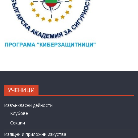
УЧЕНИЦИ
Извънкласни дейности
Клубове
Секции
Изящни и приложни изкуства