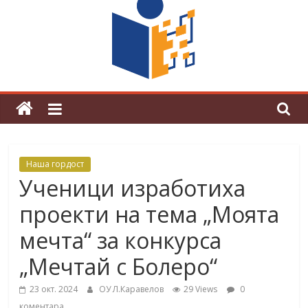
граници“
Магията на Андерсен оживя в ОУ
„Любен Каравелов“
Наша гордост
Ученици изработиха
проекти на тема „Моята
мечта“ за конкурса
„Мечтай с Болеро“
23 окт. 2024
ОУ Л.Каравелов
29 Views
0
коментара