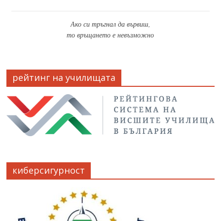
Ако си тръгнал да вървиш,
то връщането е невъзможно
рейтинг на училищата
киберсигурност