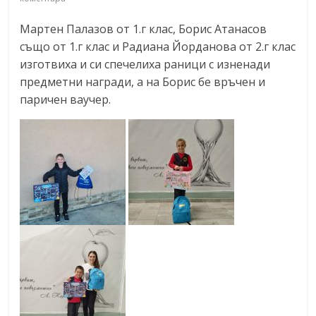
Мартен Палазов от 1.г клас, Борис Атанасов
също от 1.г клас и Радиана Йорданова от 2.г клас
изготвиха и си спечелиха раници с изненади
предметни награди, а на Борис бе връчен и
паричен ваучер.