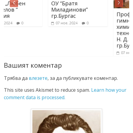
ОУ “Братя
Миладинови”
Професионална
гр.Бургас
гимназия по
07 ное. 2024
0
химични
технологии „Акад.
Н. Д. Зелинский“
гр.Бургас
07 ное. 2024
0
Вашият коментар
Трябва да
влезете
, за да публикувате коментар.
This site uses Akismet to reduce spam.
Learn how your
comment data is processed.