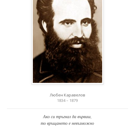
Любен Каравелов
1834 – 1879
Ако си тръгнал да вървиш,
то връщането е невъзможно