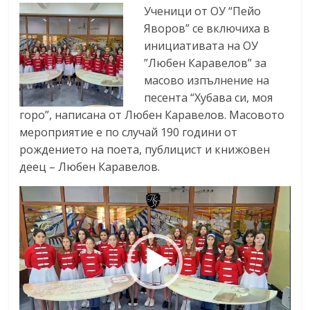
Ученици от ОУ “Пейо
Яворов” се включиха в
инициативата на ОУ
”Любен Каравелов” за
масово изпълнение на
песента “Хубава си, моя
горо”, написана от Любен Каравелов. Масовото
мероприятие е по случай 190 години от
рождението на поета, публицист и книжовен
деец – Любен Каравелов.
Видео