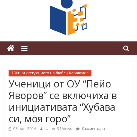
международното математическо
състезание „Математика без
граници“
190г. от рождението на Любен Каравелов
Ученици от ОУ “Пейо
Яворов” се включиха в
инициативата “Хубава
си, моя горо”
08 ное. 2024
...
34 Views
0 коментара