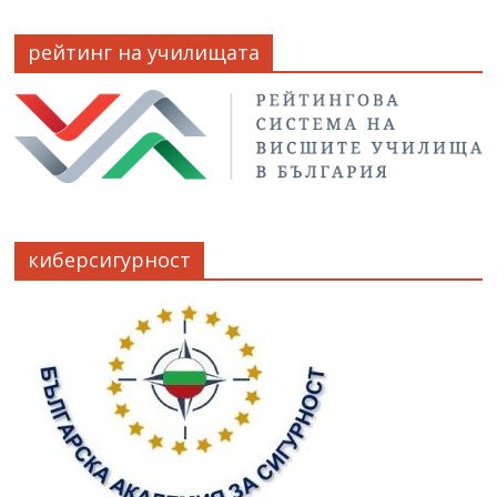
рейтинг на училищата
киберсигурност