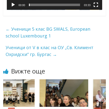
00:00
03:33
←
Ученици 5 клас BG SWALS, European
school Luxembourg 1
Ученици от V в клас на ОУ „Св. Климент
Охридски“ гр. Бургас
→
Вижте още