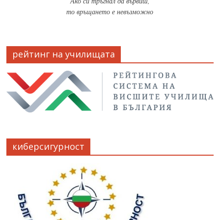
Ако си тръгнал да вървиш,
то връщането е невъзможно
рейтинг на училищата
киберсигурност