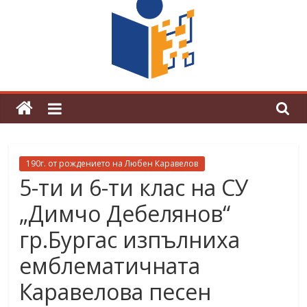
поредна награда от конкурс на
център за развитие на човешките
ресурси (ЦРЧР)
190г. от рождението на Любен Каравелов
5-ти и 6-ти клас на СУ
„Димчо Дебелянов“
гр.Бургас изпълниха
емблематичната
Каравелова песен