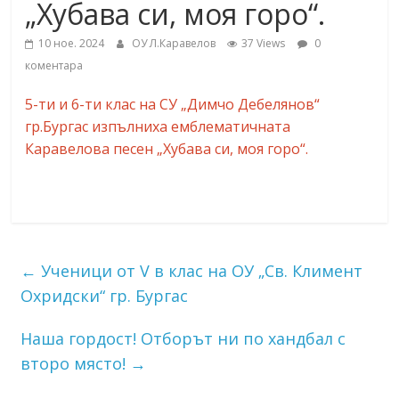
„Хубава си, моя горо“.
10 ное. 2024
ОУ Л.Каравелов
37 Views
0
коментара
5-ти и 6-ти клас на СУ „Димчо Дебелянов“
гр.Бургас изпълниха емблематичната
Каравелова песен „Хубава си, моя горо“.
←
Ученици от V в клас на ОУ „Св. Климент
Охридски“ гр. Бургас
Наша гордост! Отборът ни по хандбал с
второ място!
→