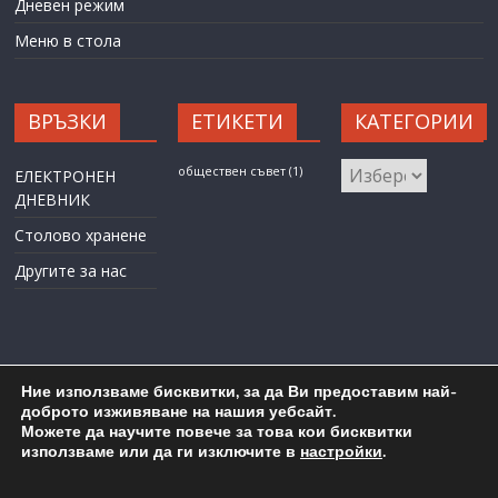
Дневен режим
Меню в стола
ВРЪЗКИ
ЕТИКЕТИ
КАТЕГОРИИ
КАТЕГОРИИ
обществен съвет
(1)
ЕЛЕКТРОНЕН
ДНЕВНИК
Столово хранене
Другите за нас
Ние използваме бисквитки, за да Ви предоставим най-
доброто изживяване на нашия уебсайт.
Можете да научите повече за това кои бисквитки
Карта на сайта
Административен достъп
използваме или да ги изключите в
настройки
.
Copyright © 2026
ОУ "Любен Каравелов" гр. Бургас
. All rights
reserved.