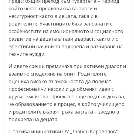
предстоящия преход към пубертета – период,
който често предизвиква въпроси и
несигурност както в децата, така и в
родителите. Участниците бяха запознати с
особеностите на емоционалното и социалното
развитие на децата в тази възраст, както и с
ефективни начини за подкрепа и разбиране на
техните нужди.
И двете срещи преминаха при активен диалог и
взаимно споделяне на опит. Родителите
оцениха високо възможността да получат
професионални насоки и да обменят идеи с
други семейства. Проектът още веднъж доказа,
че образованието е процес, в който училището
и родителите вървят ръка за ръка – заедно в
подкрепа на децата.
С такива инициативи ОУ „Любен Каравелов“ –