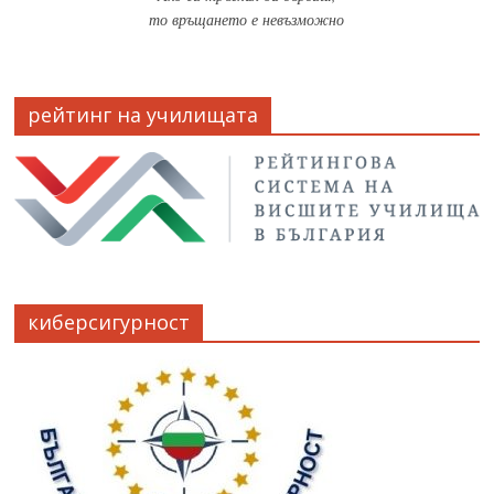
то връщането е невъзможно
рейтинг на училищата
киберсигурност