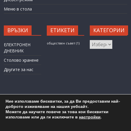
Меню в стола
ВРЪЗКИ
ЕТИКЕТИ
КАТЕГОРИИ
КАТЕГОРИИ
обществен съвет
(1)
ЕЛЕКТРОНЕН
ДНЕВНИК
Столово хранене
Другите за нас
Ние използваме бисквитки, за да Ви предоставим най-
доброто изживяване на нашия уебсайт.
Можете да научите повече за това кои бисквитки
Карта на сайта
Административен достъп
използваме или да ги изключите в
настройки
.
Copyright © 2026
ОУ "Любен Каравелов" гр. Бургас
. All rights
reserved.