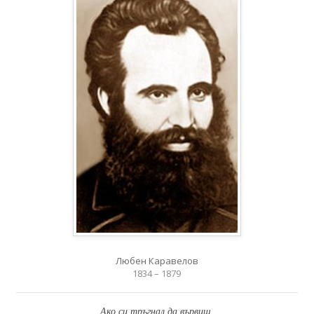
Любен Каравелов
1834 – 1879
Ако си тръгнал да вървиш,