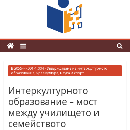
граници“
Магията на Андерсен оживя в ОУ
„Любен Каравелов“
BG05SFPR001-1.004 - Утвърждаване на интеркултурното
образование, чрез култура, наука и спорт
Интеркултурното
образование – мост
между училището и
семейството