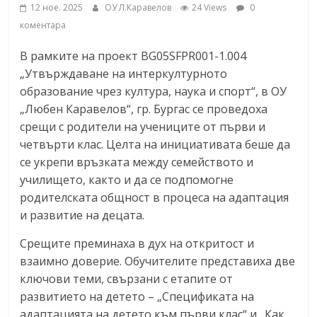
12 ное. 2025
ОУ Л.Каравелов
24 Views
0
коментара
В рамките на проект BG05SFPR001-1.004
„Утвърждаване на интеркултурното
образование чрез култура, наука и спорт“, в ОУ
„Любен Каравелов“, гр. Бургас се проведоха
срещи с родители на учениците от първи и
четвърти клас. Целта на инициативата беше да
се укрепи връзката между семейството и
училището, както и да се подпомогне
родителската общност в процеса на адаптация
и развитие на децата.
Срещите преминаха в дух на откритост и
взаимно доверие. Обучителите представиха две
ключови теми, свързани с етапите от
развитието на детето – „Спецификата на
адаптацията на детето към първи клас“ и „Как