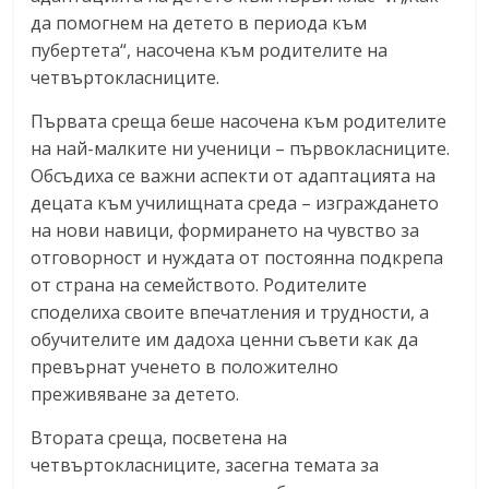
да помогнем на детето в периода към
пубертета“, насочена към родителите на
четвъртокласниците.
Първата среща беше насочена към родителите
на най-малките ни ученици – първокласниците.
Обсъдиха се важни аспекти от адаптацията на
децата към училищната среда – изграждането
на нови навици, формирането на чувство за
отговорност и нуждата от постоянна подкрепа
от страна на семейството. Родителите
споделиха своите впечатления и трудности, а
обучителите им дадоха ценни съвети как да
превърнат ученето в положително
преживяване за детето.
Втората среща, посветена на
четвъртокласниците, засегна темата за