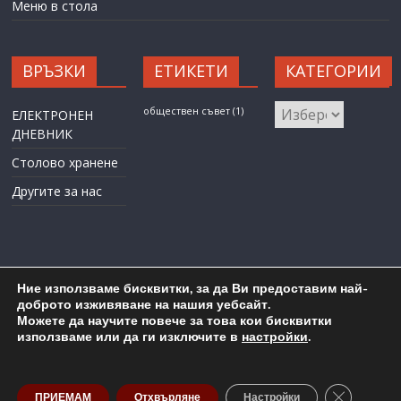
Меню в стола
ВРЪЗКИ
ЕТИКЕТИ
КАТЕГОРИИ
КАТЕГОРИИ
обществен съвет
(1)
ЕЛЕКТРОНЕН
ДНЕВНИК
Столово хранене
Другите за нас
Ние използваме бисквитки, за да Ви предоставим най-
доброто изживяване на нашия уебсайт.
Можете да научите повече за това кои бисквитки
Карта на сайта
Административен достъп
използваме или да ги изключите в
настройки
.
Copyright © 2026
ОУ "Любен Каравелов" гр. Бургас
. All rights
reserved.
Close GDP
ПРИЕМАМ
Отхвърляне
Настройки