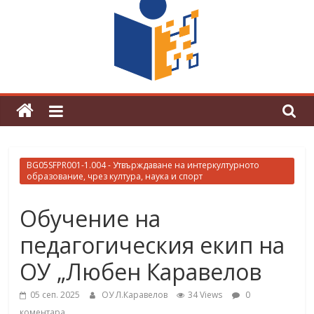
граници“
Магията на Андерсен оживя в ОУ
„Любен Каравелов“
BG05SFPR001-1.004 - Утвърждаване на интеркултурното
образование, чрез култура, наука и спорт
Обучение на
педагогическия екип на
ОУ „Любен Каравелов
05 сеп. 2025
ОУ Л.Каравелов
34 Views
0
коментара