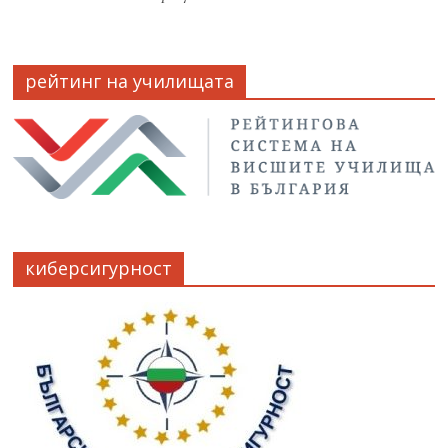
рейтинг на училищата
киберсигурност