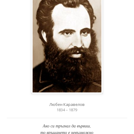
Любен Каравелов
1834 – 1879
Ако си тръгнал да вървиш,
то връщането е невъзможно