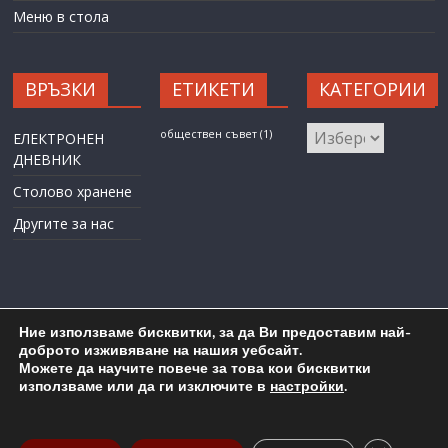
Меню в стола
ВРЪЗКИ
ЕТИКЕТИ
КАТЕГОРИИ
КАТЕГОРИИ
обществен съвет
(1)
ЕЛЕКТРОНЕН
ДНЕВНИК
Столово хранене
Другите за нас
Ние използваме бисквитки, за да Ви предоставим най-
доброто изживяване на нашия уебсайт.
Можете да научите повече за това кои бисквитки
Карта на сайта
Административен достъп
използваме или да ги изключите в
настройки
.
Copyright © 2026
ОУ "Любен Каравелов" гр. Бургас
. All rights
reserved.