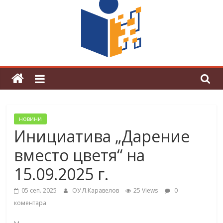
граници“
Магията на Андерсен оживя в ОУ
„Любен Каравелов“
новини
Инициатива „Дарение
вместо цветя“ на
15.09.2025 г.
05 сеп. 2025
ОУ Л.Каравелов
25 Views
0
коментара