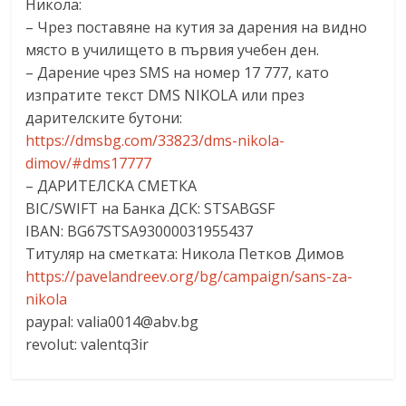
Никола:
– Чрез поставяне на кутия за дарения на видно
място в училището в първия учебен ден.
– Дарение чрез SMS на номер 17 777, като
изпратите текст DMS NIKOLA или през
дарителските бутони:
https://dmsbg.com/33823/dms-nikola-
dimov/#dms17777
– ДАРИТЕЛСКА СМЕТКА
BIC/SWIFT на Банка ДСК: STSABGSF
IBAN: BG67STSA93000031955437
Титуляр на сметката: Никола Петков Димов
https://pavelandreev.org/bg/campaign/sans-za-
nikola
paypal:
valia0014@abv.bg
revolut: valentq3ir