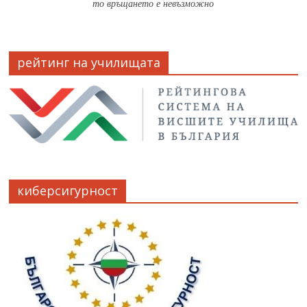
то връщането е невъзможно
рейтинг на училищата
киберсигурност