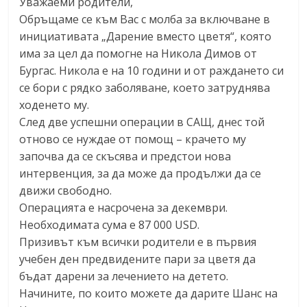
Уважаеми родители,
Обръщаме се към Вас с молба за включване в
инициативата „Дарение вместо цветя“, която
има за цел да помогне на Никола Димов от
Бургас. Никола е на 10 години и от раждането си
се бори с рядко заболяване, което затруднява
ходенето му.
След две успешни операции в САЩ, днес той
отново се нуждае от помощ – крачето му
започва да се скъсява и предстои нова
интервенция, за да може да продължи да се
движи свободно.
Операцията е насрочена за декември.
Необходимата сума е 87 000 USD.
Призивът към всички родители е в първия
учебен ден предвидените пари за цветя да
бъдат дарени за лечението на детето.
Начините, по които можете да дарите Шанс на