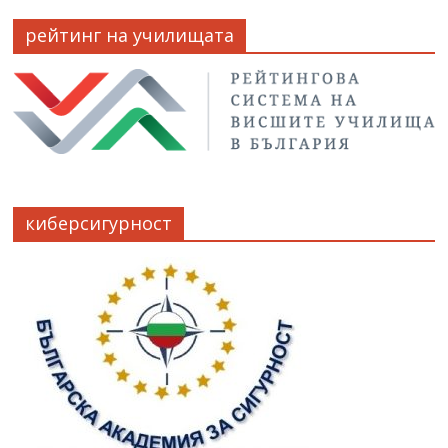
рейтинг на училищата
киберсигурност