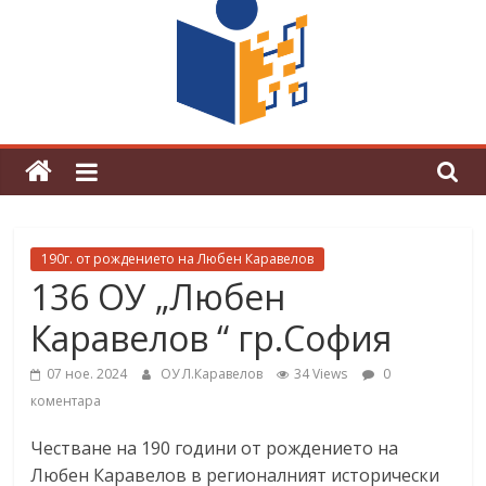
граници“
Магията на Андерсен оживя в ОУ
„Любен Каравелов“
190г. от рождението на Любен Каравелов
136 ОУ „Любен
Каравелов “ гр.София
07 ное. 2024
ОУ Л.Каравелов
34 Views
0
коментара
Честване на 190 години от рождението на
Любен Каравелов в регионалният исторически