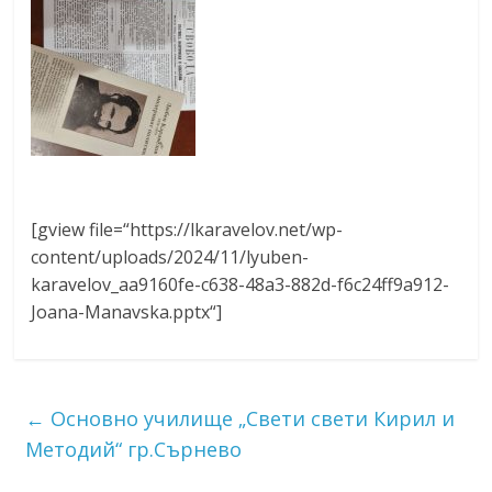
[gview file=“https://lkaravelov.net/wp-
content/uploads/2024/11/lyuben-
karavelov_aa9160fe-c638-48a3-882d-f6c24ff9a912-
Joana-Manavska.pptx“]
←
Основно училище „Свети свети Кирил и
Методий“ гр.Сърнево