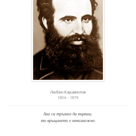
Любен Каравелов
1834 – 1879
Ако си тръгнал да вървиш,
то връщането е невъзможно