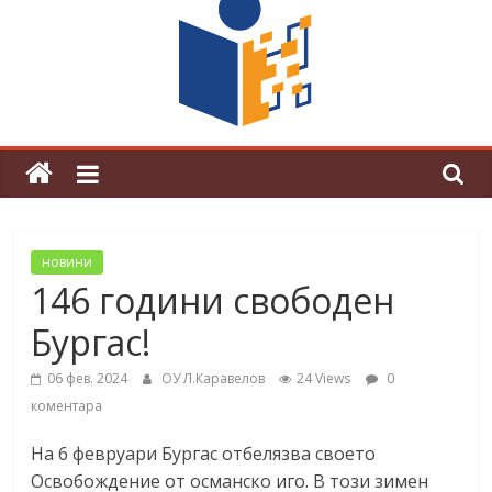
поредна награда от конкурс на
център за развитие на човешките
ресурси (ЦРЧР)
новини
146 години свободен
Бургас!
06 фев. 2024
ОУ Л.Каравелов
24 Views
0
коментара
На 6 февруари Бургас отбелязва своето
Освобождение от османско иго. В този зимен