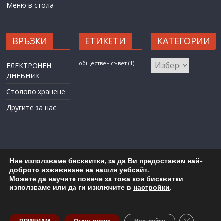
Меню в стола
ВРЪЗКИ
ЕТИКЕТИ
КАТЕГОРИИ
КАТЕГОРИИ
обществен съвет
(1)
ЕЛЕКТРОНЕН
ДНЕВНИК
Столово хранене
Другите за нас
Ние използваме бисквитки, за да Ви предоставим най-
доброто изживяване на нашия уебсайт.
Можете да научите повече за това кои бисквитки
Карта на сайта
Административен достъп
използваме или да ги изключите в
настройки
.
Copyright © 2026
ОУ "Любен Каравелов" гр. Бургас
. All rights
reserved.
Close GDP