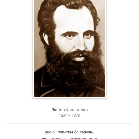
Любен Каравелов
1834 – 1879
Ако си тръгнал да вървиш,
то връщането е невъзможно