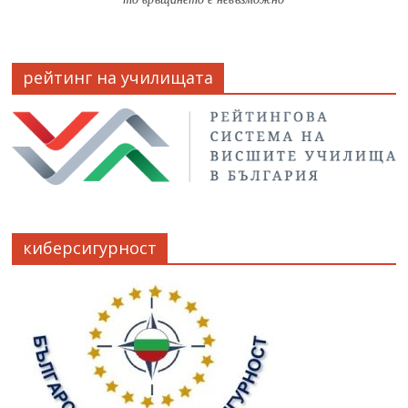
рейтинг на училищата
киберсигурност