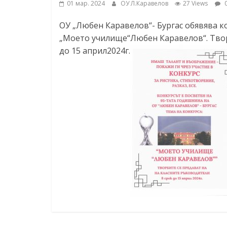
01 мар. 2024
ОУ Л.Каравелов
27 Views
0
ресурси (ЦРЧР)
ОУ „Любен Каравелов“- Бургас обявява кон
„Моето училище“Любен Каравелов“. Твор
до 15 април2024г.