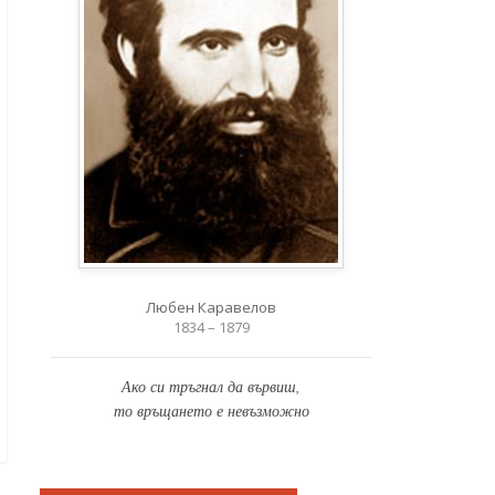
Любен Каравелов
1834 – 1879
Ако си тръгнал да вървиш,
то връщането е невъзможно