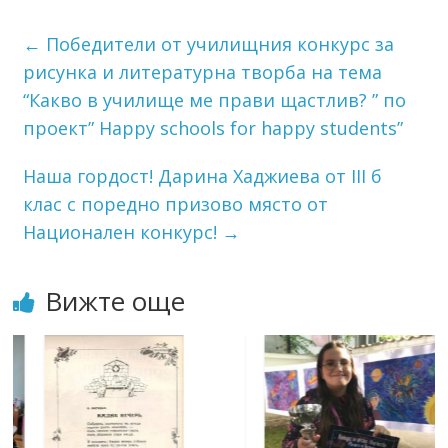
←
Победители от училищния конкурс за
рисунка и литературна творба на тема
“Какво в училище ме прави щастлив? ” по
проект” Happy schools for happy students”
Наша гордост! Дарина Хаджиева от III б
клас с поредно призово място от
Национален конкурс!
→
Вижте още