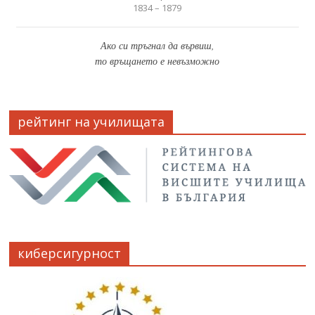
1834 – 1879
Ако си тръгнал да вървиш,
то връщането е невъзможно
рейтинг на училищата
киберсигурност