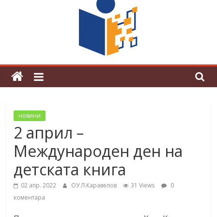
поправителна сесия за учениците
на дневна форма на обучение за
учебната 2025/2026 година
новини
2 април –
Международен ден на
детската книга
02 апр. 2022
ОУ Л.Каравелов
31 Views
0
коментара