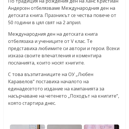
По традиция на рождения ден на Ханс Кристиан
Андерсен отбелязваме Международния ден на
детската книга. Празникът се чества повече от
50 години в цял свят на 2 април.
Международния ден на детската книга
отбелязаха и учениците от V клас. Те
представиха любимите си автори и герои. Всеки
изказа своите впечатления и коментира
посланията, които носят книгите.
С това възпитаниците на ОУ „Любен
Каравелов“ поставиха началото на
единадесетото издание на кампанията за
насърчаване на четенето „Походът на книгите“,
която стартира днес.