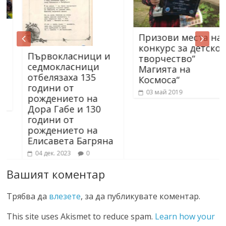
Призови места на
конкурс за детско
Първокласници и
творчество“
седмокласници
Магията на
отбелязаха 135
Космоса“
години от
03 май 2019
рождението на
Дора Габе и 130
години от
рождението на
Елисавета Багряна
04 дек. 2023
0
Вашият коментар
Трябва да
влезете
, за да публикувате коментар.
This site uses Akismet to reduce spam.
Learn how your