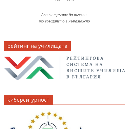
Ако си тръгнал да вървиш,
то връщането е невъзможно
рейтинг на училищата
киберсигурност