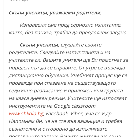
Скъпи ученици, уважаеми родители,
Изправени сме пред сериозно изпитание,
което, без паника, трябва да преодолеем заедно.
Скъпи ученици,
слушайте своите
родителите. Следвайте напътствията и на
учителите си. Вашите учители ще Ви помогнат за
пореден път да се справите. От утре се въвежда
дистанционно обучение. Учебният процес ще се
провежда при спазване на съществуващото
седмично разписание и приложен към групата
на класа дневен режим. Учителите ще използват
инструментите на
Google
classroom
,
www.shkolo.bg
, Facebook
,
Viber
, Уча.се и др.
Напомням Ви, че не сте във ваканция и трябва
съзнателно и отговорно да изпълнявате
поставените задачи. Вашите учители ще са на