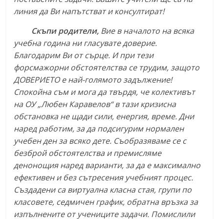
линия да Ви напътстват и консултират!
Скъпи родители,
Вие в началото на всяка
учебна година ни гласувате доверие.
Благодарим Ви от сърце. И при тези
форсмажорни обстоятелства се трудим, защото
ДОВЕРИЕТО е най-голямото задължение!
Спокойна съм и мога да твърдя, че колективът
на ОУ „Любен Каравелов“ в тази кризисна
обстановка не щади сили, енергия, време. Дни
наред работим, за да подсигурим нормален
учебен ден за всяко дете. Съобразяваме се с
безброй обстоятелства и премисляме
денонощия наред варианти, за да е максимално
ефективен и без сътресения учебният процес.
Създадени са виртуална класна стая, групи по
класовете, седмичен график, обратна връзка за
изпълнените от учениците задачи. Помислили