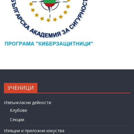
УЧЕНИЦИ
Извънкласни дейности
Клубове
Секции
Изящни и приложни изкуства