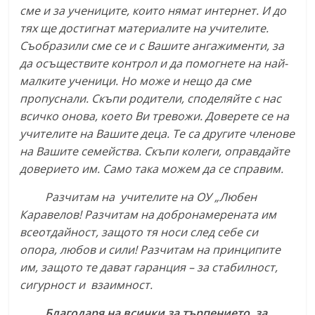
сме и за учениците, които нямат интернет. И до
тях ще достигнат материалите на учителите.
Съобразили сме се и с Вашите ангажименти, за
да осъществите контрол и да помогнете на най-
малките ученици. Но може и нещо да сме
пропуснали. Скъпи родители, споделяйте с нас
всичко онова, което Ви тревожи. Доверете се на
учителите на Вашите деца. Те са другите членове
на Вашите семейства. Скъпи колеги, оправдайте
доверието им. Само така можем да се справим.
Разчитам на учителите на ОУ „Любен
Каравелов! Разчитам на добронамерената им
всеотдайност, защото тя носи след себе си
опора, любов и сили! Разчитам на принципите
им, защото те дават гаранция – за стабилност,
сигурност и взаимност.
Благодаря на всички за търпението, за