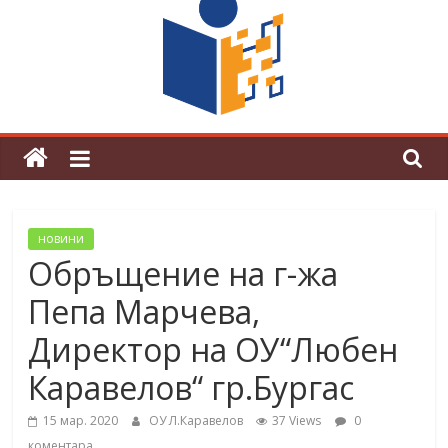
граници“
Магията на Андерсен оживя в ОУ
„Любен Каравелов“
новини
Обръщение на г-жа
Пепа Марчева,
Директор на ОУ“Любен
Каравелов“ гр.Бургас
15 мар. 2020
ОУ Л.Каравелов
37 Views
0
коментара