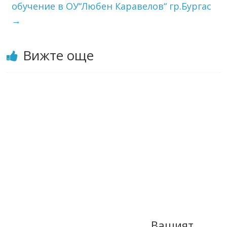
обучение в ОУ“Любен Каравелов“ гр.Бургас
→
Вижте още
Вашият