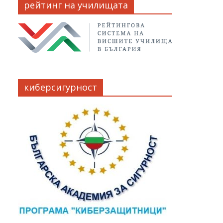
рейтинг на училищата
киберсигурност