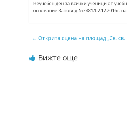
Неучебен ден за всички ученици от учеб
ресурси (ЦРЧР)
основание Заповед №3481/02.12.2016г. на
←
Открита сцена на площад „Св. св.
Вижте още