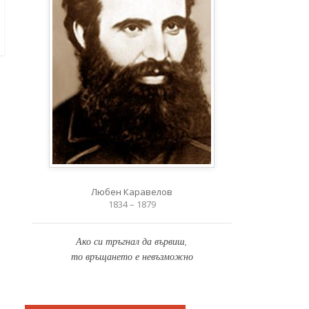
Любен Каравелов
1834 – 1879
Ако си тръгнал да вървиш,
то връщането е невъзможно