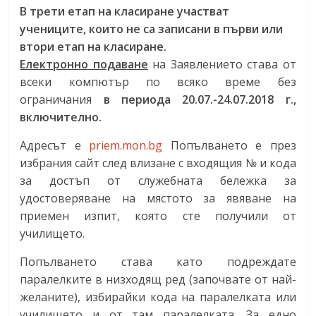
В трети етап на класиране участват
учениците, които не са записани в първи или
втори етап на класиране.
Електронно подаване
на Заявлението става от
всеки компютър по всяко време без
ограничания
в периода 20.07.-24.07.2018 г.,
включително.
Адресът е
priem.mon.bg
Попълването е през
избрания сайт след влизане с входящия № и кода
за достъп от служебната бележка за
удостоверяване на мястото за явяване на
приемен изпит, която сте получили от
училището.
Попълването става като подреждате
паралелките в низходящ ред (започвате от най-
желаните), избирайки кода на паралелката или
училището и от там паралелката. За едно