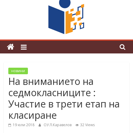
граници“
Магията на Андерсен оживя в ОУ
„Любен Каравелов“
новини
На вниманието на
седмокласниците :
Участие в трети етап на
класиране
19 юли 2018
ОУ Л.Каравелов
32 Views