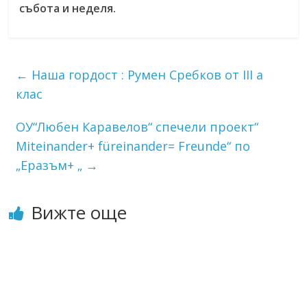
събота и неделя.
←
Наша гордост : Румен Сребков от III а
клас
ОУ“Любен Каравелов“ спечели проект“
Miteinander+ füreinander= Freunde“ по
„Еразъм+ „
→
Вижте още