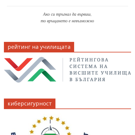
Ако си тръгнал да вървиш,
то връщането е невъзможно
рейтинг на училищата
киберсигурност