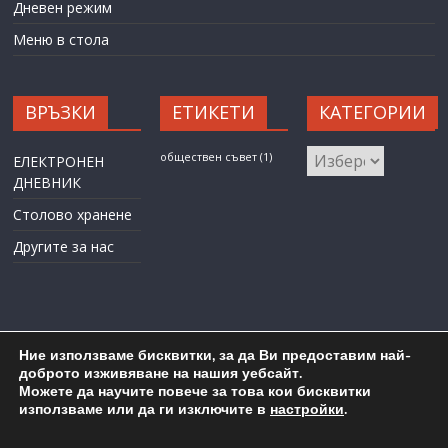
Дневен режим
Меню в стола
ВРЪЗКИ
ЕТИКЕТИ
КАТЕГОРИИ
КАТЕГОРИИ
обществен съвет
(1)
ЕЛЕКТРОНЕН
ДНЕВНИК
Столово хранене
Другите за нас
Ние използваме бисквитки, за да Ви предоставим най-
доброто изживяване на нашия уебсайт.
Можете да научите повече за това кои бисквитки
Карта на сайта
Административен достъп
използваме или да ги изключите в
настройки
.
Copyright © 2026
ОУ "Любен Каравелов" гр. Бургас
. All rights
reserved.