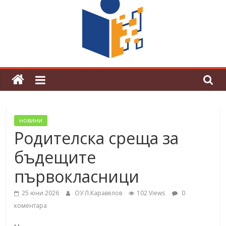
граници“
Магията на Андерсен оживя в ОУ
„Любен Каравелов“
новини
Родителска среща за
бъдещите
първокласници
25 юни 2026
ОУ Л.Каравелов
102 Views
0
коментара