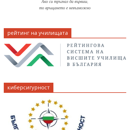
Ако си тръгнал да вървиш,
то връщането е невъзможно
рейтинг на училищата
киберсигурност