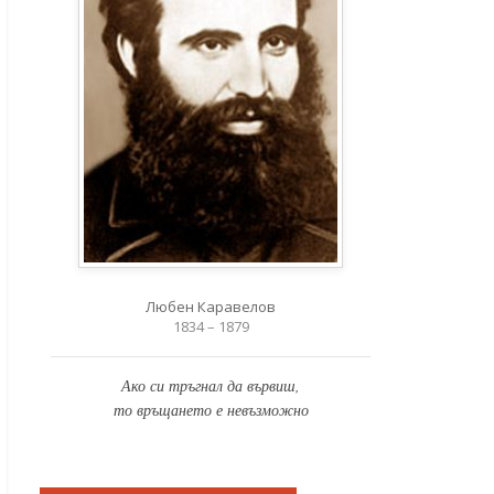
Любен Каравелов
1834 – 1879
Ако си тръгнал да вървиш,
то връщането е невъзможно