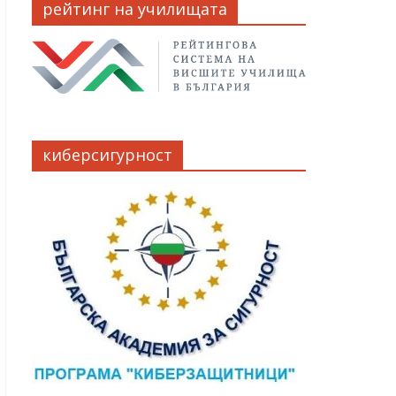
рейтинг на училищата
киберсигурност