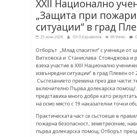
XXII Национално уче
„Любен Каравелов“
„Защита при пожари
ситуации“ в град Пл
25 юни 2026
ОУ Л.Каравелов
99 Views
0
Отборът „Млад спасител“ с ученици от ш
Витковска и Станислава Стоянджова и р
взеха участие в XXII Национално учениче
извънредни ситуации“ в град 
Състезанието премина през две части: т
включително Първа долекарска помощ/. Н
представиха много добре като резултатът
на осмо място с 19 наказателни точки об
Практическата част се състоеше в прави
пожарна безопасност, земетресение, на
първа долекарска помощ. Отборът преод