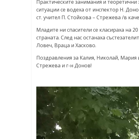
Практическите занимания и теоретични 
ситуации се водеха от инспектор Н. Дон
ст. учител П. Стойкова – Стрежева /в кач
Младите ни спасители се класираха на 20 
страната. След нас останаха състезатели
Ловеч, Враца и Хасково.
Поздравления за Калия, Николай, Мария 
Стрежева и г-н Донов!