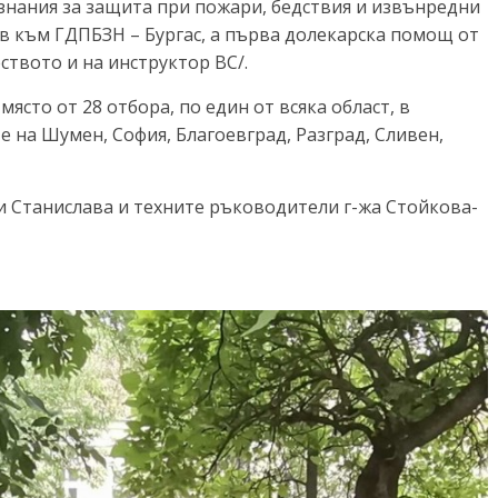
знания за защита при пожари, бедствия и извънредни
ов към ГДПБЗН – Бургас, а първа долекарска помощ от
еството и на инструктор ВС/.
място от 28 отбора, по един от всяка област, в
те на Шумен, София, Благоевград, Разград, Сливен,
и Станислава и техните ръководители г-жа Стойкова-