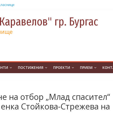
.Бургас с
урс на
човешките
Каравелов" гр. Бургас
класници
лище
от
е и 130
а
а
учениците
ЕНТИ
ПОСТИЖЕНИЯ
ПРОЕКТИ
ПРИЕМ
КОНТ
чение за
ина
от
на
атическо
е на отбор „Млад спасител“
а без
Пенка Стойкова-Стрежева на
ивя в ОУ