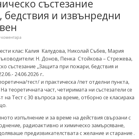
ническо състезание
, бедствия и извънредни
евен
 коментара
ести клас: Калия Калудова, Николай Събев, Мария
ъководители: Н. Донов, Пенка Стойкова – Стрежева,
ско състезание „Защита при пожари, бедствия и
Плевен от 22.06.- 24.06.2026 г..
еоретична/тест/ и практическа /пет отделни пункта,
а теоретичната част, четиримата ни състезатели се
 на Тест с 30 въпроса за време, отборно се класираха
що.
лното изпълнение и за време на действия свързани с
воднение, радиоактивно и химическо замърсяване,
оляваше предизвикателствата с желание и старание .