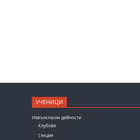
УЧЕНИЦИ
Извънкласни дейности
Клубове
Секции