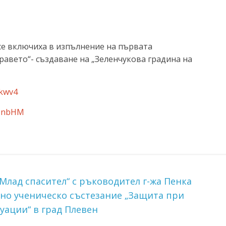
се включиха в изпълнение на първата
равето“- създаване на „Зеленчукова градина на
Jkwv4
g-nbHM
Млад спасител“ с ръководител г-жа Пенка
лно ученическо състезание „Защита при
уации“ в град Плевен