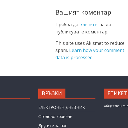
Вашият коментар
Трябва да
влезете
, за да
публикувате коментар.
This site uses Akismet to reduce
spam.
Learn how your comment
data is processed.
ВРЪЗКИ
ЕТИКЕТ
обществен съ
ЕЛЕКТРОНЕН ДНЕВНИК
Столово хранене
Другите за нас