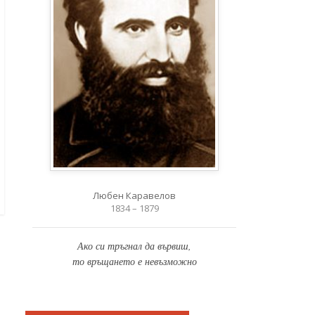
Любен Каравелов
1834 – 1879
Ако си тръгнал да вървиш,
то връщането е невъзможно