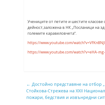
ресурси (ЦРЧР)
Учениците от петите и шестите класове 
дейност,заложена в НК „Посланици на зд
големите каравеловчета“.
https://www.youtube.com/watch?v=VfKn8N
https://www.youtube.com/watch?v=eHA-m
←
Достойно представяне на отбор „
Стойкова-Стрежева на XXII Национа
пожари, бедствия и извънредни сит