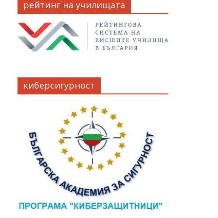
рейтинг на училищата
киберсигурност