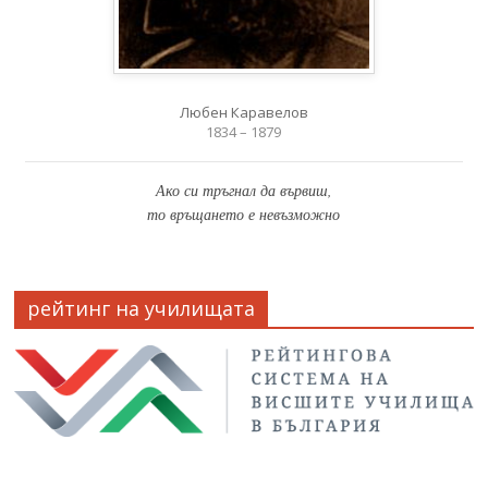
Любен Каравелов
1834 – 1879
Ако си тръгнал да вървиш,
то връщането е невъзможно
рейтинг на училищата