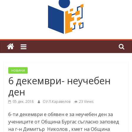
граници“
Магията на Андерсен оживя в ОУ
„Любен Каравелов“
новини
6 декември- неучебен
ден
05 дек. 2018
ОУ Л.Каравелов
23 Views
6-ти декември е обявен е за неучебен ден за
учениците от Община Бургас съгласно заповед
на г-н Димитър Николов , кмет на Община