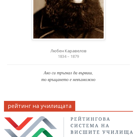
Любен Каравелов
1834 – 1879
Ако си тръгнал да вървиш,
то връщането е невъзможно
рейтинг на училищата