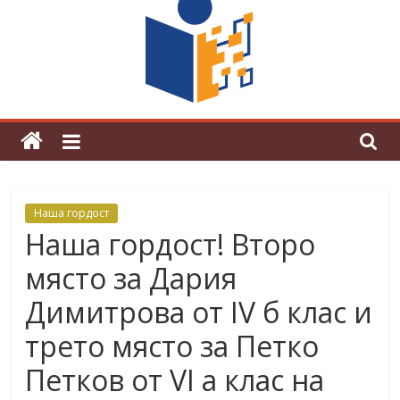
граници“
Магията на Андерсен оживя в ОУ
„Любен Каравелов“
Наша гордост
Наша гордост! Второ
място за Дария
Димитрова от ІV б клас и
трето място за Петко
Петков от VІ а клас на