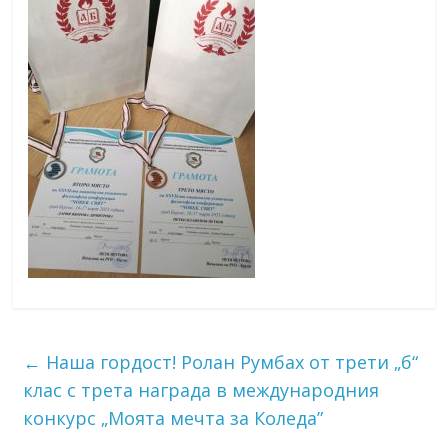
←
Наша гордост! Ролан Румбах от трети „б“
клас с трета награда в международния
конкурс „Моята мечта за Коледа”