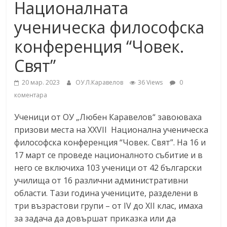
Националната
ученическа философска
конференция “Човек.
Свят”
20 мар. 2023
ОУ Л.Каравелов
36 Views
0
коментара
Ученици от ОУ „Любен Каравелов“ завоюваха
призови места на XXVII Национална ученическа
философска конференция “Човек. Свят”. На 16 и
17 март се проведе националното събитие и в
него се включиха 103 ученици от 42 български
училища от 16 различни административни
области. Тази година учениците, разделени в
три възрастови групи – от IV до XII клас, имаха
за задача да довършат приказка или да