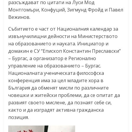
разсъждават по цитати на Луси Мод
Монтгомъри, Конфуций, Зигмунд Фройд и Павел
Вежинов.
Събитието е част от Националния календар за
извънучилищни дейности на Министерството
на образованието и науката. Инициатор и
домакин е СУ “Епископ Константин Преславски”
– Бургас, а организатор е Регионално
управление на образованието – Бургас.
Националната ученическата философска
конференция има за цел младите хора в
България да обменят мисли по различните
човешки и житейски проблеми, да се опитат да
развият своето мислене, да познаят себе си,
както и да изградят активна гражданска
позиция.