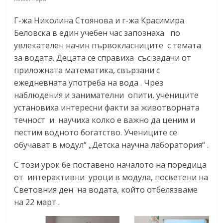
Г-жа Николина Стоянова и г-жа Красимира
Беловска в един учебен час запознаха по
увлекателен начин първокласниците с темата
за водата. Децата се справиха със задачи от
приложната математика, свързани с
ежедневната употреба на вода . Чрез
наблюдения и занимателни опити, учениците
установиха интересни факти за животворната
течност и научиха колко е важно да ценим и
пестим водното богатство. Учениците се
обучават в модул“ „Детска научна лаборатория“ .
С този урок бе поставено началото на поредица
от интерактивни уроци в модула, посветени на
Световния ден на водата, който отбелязваме
на 22 март .