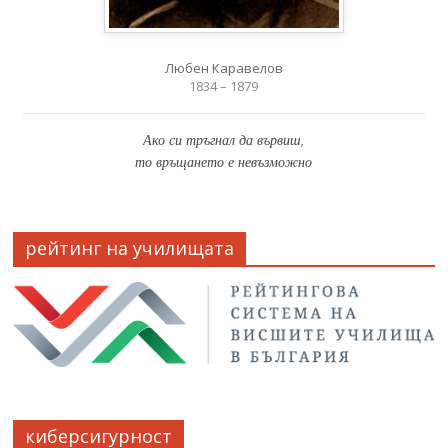
Любен Каравелов
1834 – 1879
Ако си тръгнал да вървиш,
то връщането е невъзможно
рейтинг на училищата
киберсигурност