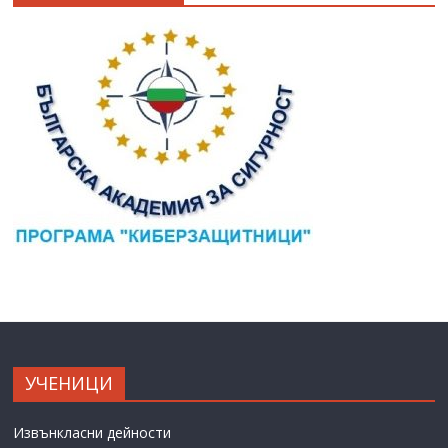
УЧЕНИЦИ
Извънкласни дейности