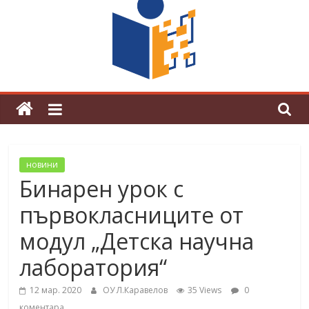
граници“
Магията на Андерсен оживя в ОУ
„Любен Каравелов“
новини
Бинарен урок с
първокласниците от
модул „Детска научна
лаборатория“
12 мар. 2020
ОУ Л.Каравелов
35 Views
0
коментара