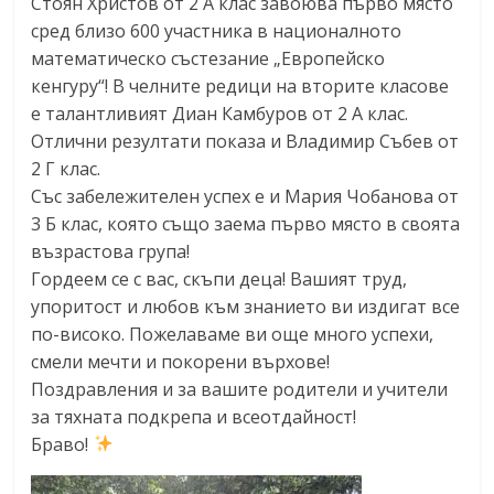
Стоян Христов от 2 А клас завоюва първо място
сред близо 600 участника в националното
математическо състезание „Европейско
кенгуру“! В челните редици на вторите класове
е талантливият Диан Камбуров от 2 А клас.
Отлични резултати показа и Владимир Събев от
2 Г клас.
Със забележителен успех е и Мария Чобанова от
3 Б клас, която също заема първо място в своята
възрастова група!
Гордеем се с вас, скъпи деца! Вашият труд,
упоритост и любов към знанието ви издигат все
по-високо. Пожелаваме ви още много успехи,
смели мечти и покорени върхове!
Поздравления и за вашите родители и учители
за тяхната подкрепа и всеотдайност!
Браво!