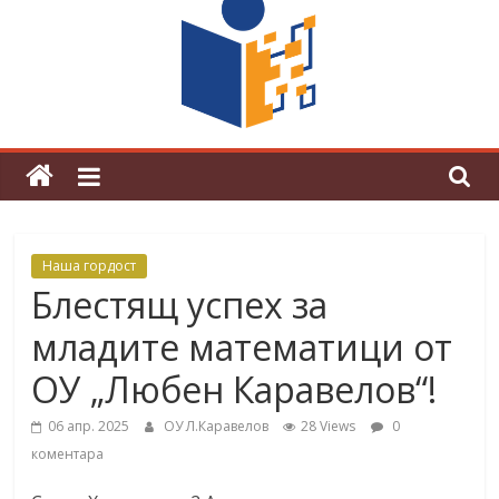
граници“
Магията на Андерсен оживя в ОУ
„Любен Каравелов“
Наша гордост
Блестящ успех за
младите математици от
ОУ „Любен Каравелов“!
06 апр. 2025
ОУ Л.Каравелов
28 Views
0
коментара