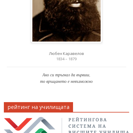
Любен Каравелов
1834 – 1879
Ако си тръгнал да вървиш,
то връщането е невъзможно
рейтинг на училищата