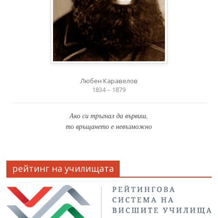
Любен Каравелов
1834 – 1879
Ако си тръгнал да вървиш,
то връщането е невъзможно
рейтинг на училищата