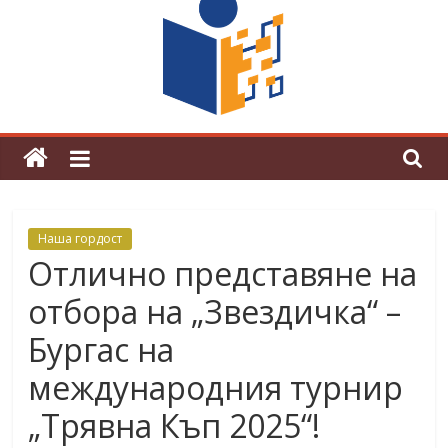
граници“
Магията на Андерсен оживя в ОУ
„Любен Каравелов“
Наша гордост
Отлично представяне на
отбора на „Звездичка“ –
Бургас на
международния турнир
„Трявна Къп 2025“!