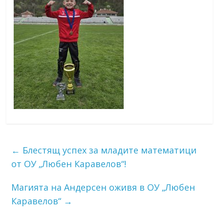
←
Блестящ успех за младите математици
от ОУ „Любен Каравелов“!
Магията на Андерсен оживя в ОУ „Любен
Каравелов“
→