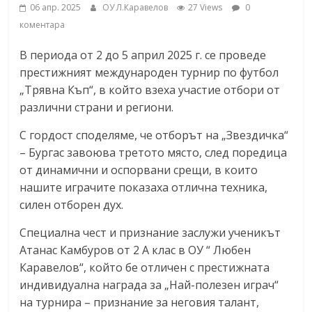
06 апр. 2025
ОУ Л.Каравелов
27 Views
0
коментара
В периода от 2 до 5 април 2025 г. се проведе
престижният международен турнир по футбол
„Трявна Къп“, в който взеха участие отбори от
различни страни и региони.
С гордост споделяме, че отборът на „Звездичка“
– Бургас завоюва третото място, след поредица
от динамични и оспорвани срещи, в които
нашите играчите показаха отлична техника,
силен отборен дух.
Специална чест и признание заслужи ученикът
Атанас Камбуров от 2 А клас в ОУ “ Любен
Каравелов“, който бе отличен с престижната
индивидуална награда за „Най-полезен играч“
на турнира – признание за неговия талант,