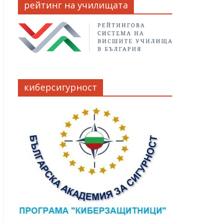
рейтинг на училищата
киберсигурност