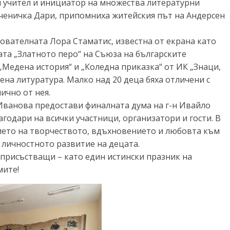
 учител и инициатор на множества литературни
ученичка Дари, припомниха житейския път на Андерсен
ователната Лора Стаматис, известна от екрана като
ата „Златното перо“ на Съюза на българските
„Медена история“ и „Коледна приказка“ от ИК „Знаци,
ена литуратура. Малко над 20 деца бяха отличени с
ично от нея.
Иванова предостави финалната дума на г-н Ивайло
годари на всички участници, организатори и гости. В
ето на творчеството, вдъхновението и любовта към
 личностното развитие на децата.
 присъстващи – като един истински празник на
мите!