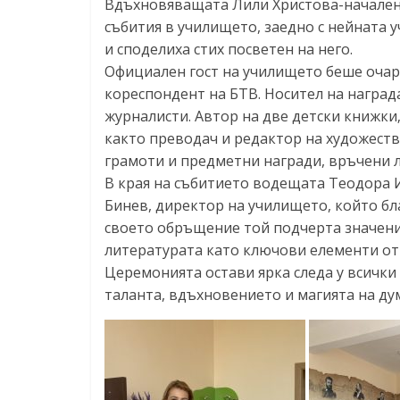
Вдъхновяващата Лили Христова-начален
събития в училището, заедно с нейната 
и споделиха стих посветен на него.
Официален гост на училището беше очар
кореспондент на БТВ. Носител на наград
журналисти. Автор на две детски книжки
както преводач и редактор на художеств
грамоти и предметни награди, връчени л
В края на събитието водещата Теодора 
Бинев, директор на училището, който бла
своето обръщение той подчерта значени
литературата като ключови елементи от
Церемонията остави ярка следа у всички
таланта, вдъхновението и магията на ду