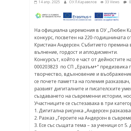
14 апр. 2025
ОУ Л.Каравелов
33 Views
0
На официална церемония в ОУ „Любен Ка
конкурс, посветен на 220-годишнината о
Кристиан Андерсен. Събитието премина 
вълнение, гордост и аплодисменти.
Конкурсът, който е част от дейностите 
000203823 по СП „Еразъм+“ предизвика г
творчество, вдъхновение и въображение 
се почете паметта на големия разказвач,
развият дигиталните и писателските умен
създаването на съвременни истории, нос
Участниците се състезаваха в три катего
1. Дигитална рисунка „Андерсен разказва“ 
2. Разказ „Героите на Андерсен в съвремен
3. Есе със същата тема – за ученици от 5. д