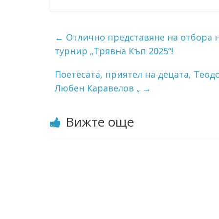
←
Отлично представяне на отбора н
турнир „Трявна Къп 2025“!
Поетесата, приятел на децата, Теод
Любен Каравелов „
→
Вижте още