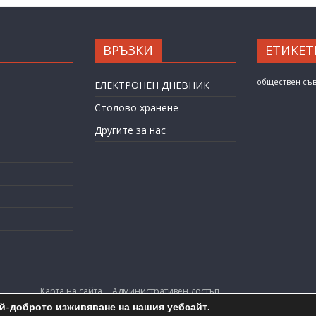
ВРЪЗКИ
ЕТИКЕТ
обществен съ
ЕЛЕКТРОНЕН ДНЕВНИК
Столово хранене
Другите за нас
Карта на сайта
Административен достъп
ай-доброто изживяване на нашия уебсайт.
opyright © 2026
ОУ "Любен Каравелов" гр. Бургас
. All rights reserv