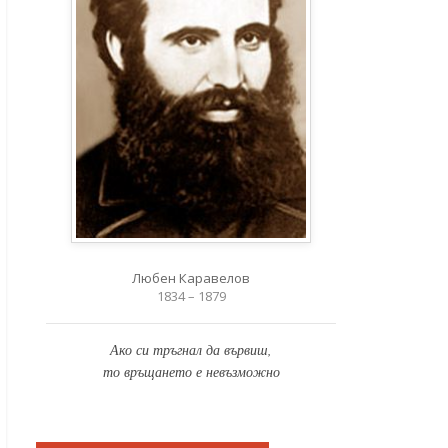
Любен Каравелов
1834 – 1879
Ако си тръгнал да вървиш,
то връщането е невъзможно