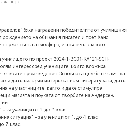
 коментара
равелов“ бяха наградени победителите от училищния
т рождението на обичания писател и поет Ханс
в тържествена атмосфера, изпълнена с много
на училището по проект 2024-1-BG01-KA121-SCH-
олям интерес сред учениците, които вложиха
в своите произведения. Основната цел бе не само да
 но и да се насърчи интересът към литературата, да се
ия на участниците, както и да се стимулира
ещи магията и поуката от творбите на Андерсен.
рии:
– за ученици от 1. до 7. клас;
на ситуация“ – за ученици от 1. до 4. клас;
о 7. клас.