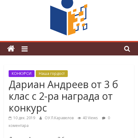
граници“
Магията на Андерсен оживя в ОУ
„Любен Каравелов“
КОНКУРСИ
Наша гордост
Дариан Андреев от 3 б
клас с 2-ра награда от
конкурс
10 дек. 2019
ОУ Л.Каравелов
40 Views
0
коментара