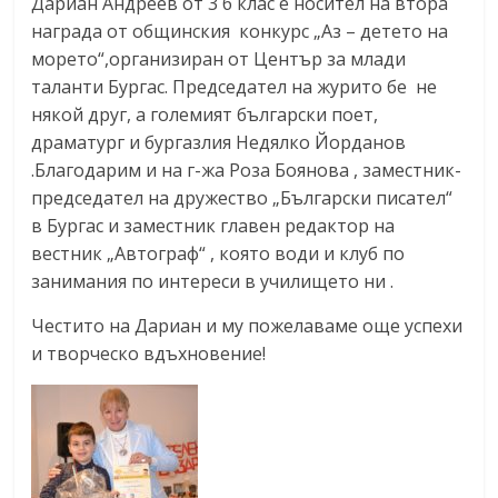
Дариан Андреев от 3 б клас е носител на втора
награда от общинския конкурс „Аз – детето на
морето“,организиран от Център за млади
таланти Бургас. Председател на журито бе не
някой друг, а големият български поет,
драматург и бургазлия Недялко Йорданов
.Благодарим и на г-жа Роза Боянова , заместник-
председател на дружество „Български писател“
в Бургас и заместник главен редактор на
вестник „Автограф“ , която води и клуб по
занимания по интереси в училището ни .
Честито на Дариан и му пожелаваме още успехи
и творческо вдъхновение!