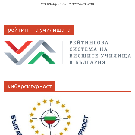
то връщането е невъзможно
рейтинг на училищата
киберсигурност