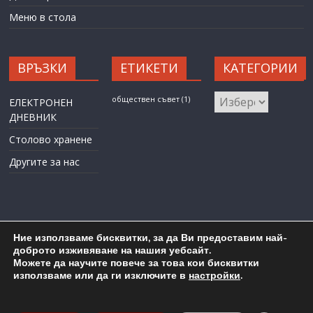
Меню в стола
ВРЪЗКИ
ЕТИКЕТИ
КАТЕГОРИИ
КАТЕГОРИИ
обществен съвет
(1)
ЕЛЕКТРОНЕН
ДНЕВНИК
Столово хранене
Другите за нас
Ние използваме бисквитки, за да Ви предоставим най-
доброто изживяване на нашия уебсайт.
Можете да научите повече за това кои бисквитки
Карта на сайта
Административен достъп
използваме или да ги изключите в
настройки
.
Copyright © 2026
ОУ "Любен Каравелов" гр. Бургас
. All rights
reserved.