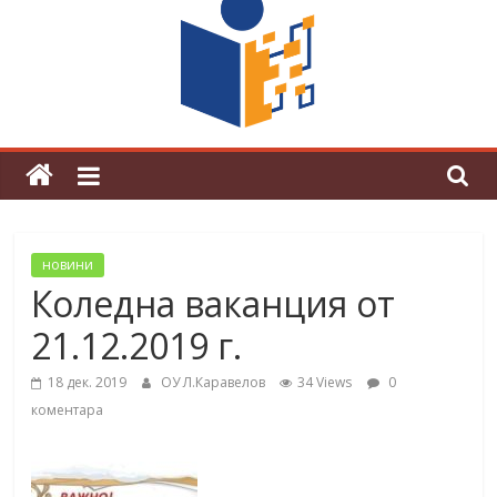
поредна награда от конкурс на
център за развитие на човешките
ресурси (ЦРЧР)
новини
Коледна ваканция от
21.12.2019 г.
18 дек. 2019
ОУ Л.Каравелов
34 Views
0
коментара