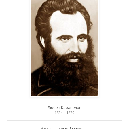
Любен Каравелов
1834 – 1879
Ако си тръгнал да вървиш,