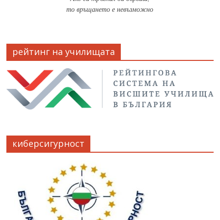
то връщането е невъзможно
рейтинг на училищата
киберсигурност