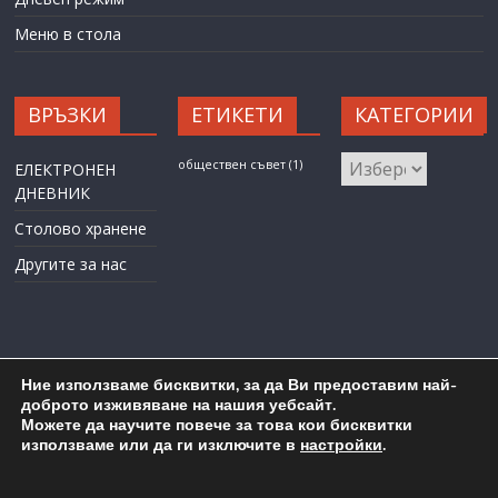
Меню в стола
ВРЪЗКИ
ЕТИКЕТИ
КАТЕГОРИИ
КАТЕГОРИИ
обществен съвет
(1)
ЕЛЕКТРОНЕН
ДНЕВНИК
Столово хранене
Другите за нас
Ние използваме бисквитки, за да Ви предоставим най-
доброто изживяване на нашия уебсайт.
Можете да научите повече за това кои бисквитки
Карта на сайта
Административен достъп
използваме или да ги изключите в
настройки
.
Copyright © 2026
ОУ "Любен Каравелов" гр. Бургас
. All rights
reserved.