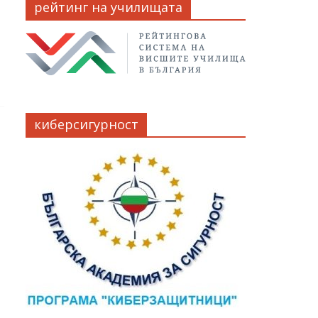
рейтинг на училищата
киберсигурност