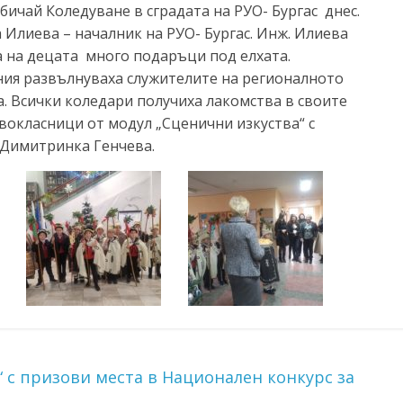
ичай Коледуване в сградата на РУО- Бургас днес.
 Илиева – началник на РУО- Бургас. Инж. Илиева
а на децата много подаръци под елхата.
ия развълнуваха служителите на регионалното
а. Всички коледари получиха лакомства в своите
вокласници от модул „Сценични изкуства“ с
 Димитринка Генчева.
 с призови места в Национален конкурс за