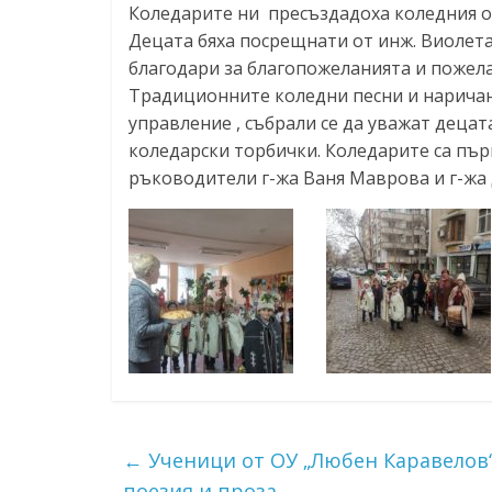
Коледарите ни пресъздадоха коледния об
ресурси (ЦРЧР)
Децата бяха посрещнати от инж. Виолета
благодари за благопожеланията и пожел
Традиционните коледни песни и наричан
управление , събрали се да уважат децат
коледарски торбички. Коледарите са пър
ръководители г-жа Ваня Маврова и г-жа
←
Ученици от ОУ „Любен Каравелов“
поезия и проза