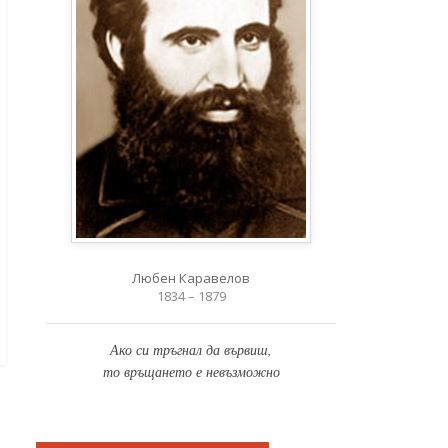
Любен Каравелов
1834 – 1879
Ако си тръгнал да вървиш,
то връщането е невъзможно