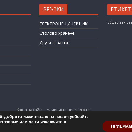
ВРЪЗКИ
ЕТИКЕТ
обществен съ
ЕЛЕКТРОНЕН ДНЕВНИК
Столово хранене
Другите за нас
Карта на сайта
Административен достъп
ай-доброто изживяване на нашия уебсайт.
opyright © 2026
ОУ "Любен Каравелов" гр. Бургас
. All rights reserv
ползваме или да ги изключите в
ПРИЕМА