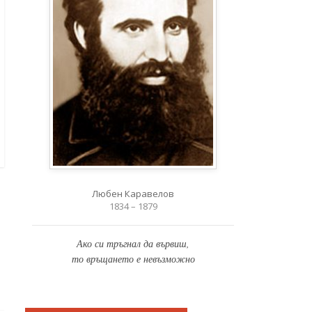
Любен Каравелов
1834 – 1879
Ако си тръгнал да вървиш,
то връщането е невъзможно