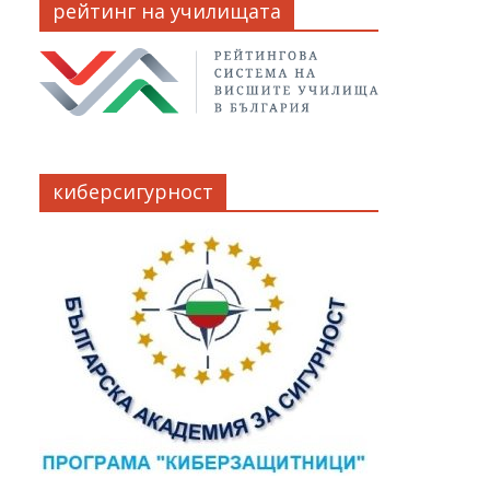
рейтинг на училищата
киберсигурност